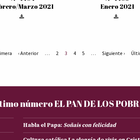
brero/Marzo 2021
Enero 2021
rimera
‹ Anterior
…
2
3
4
5
…
Siguiente ›
Últi
timo número EL PAN DE LOS POB
Habla el Papa:
Soñais con felicidad
Cultura católica La alegría de vivir en Cris