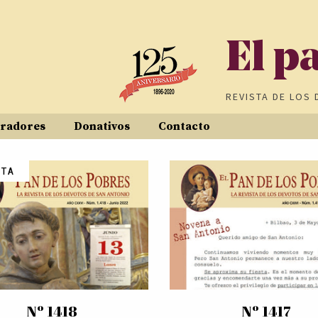
El p
REVISTA DE
LOS 
radores
Donativos
Contacto
inas
STA
Nº 1418
Nº 1417