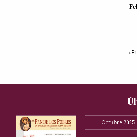
Fe
« P
Úl
Octubre
2025