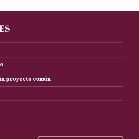
RES
to
 un proyecto común