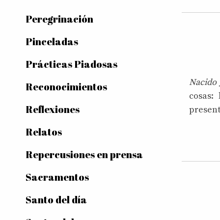
Peregrinación
Pinceladas
Prácticas Piadosas
Nacido 
Reconocimientos
cosas: 
Reflexiones
present
Relatos
Repercusiones en prensa
Sacramentos
Santo del día