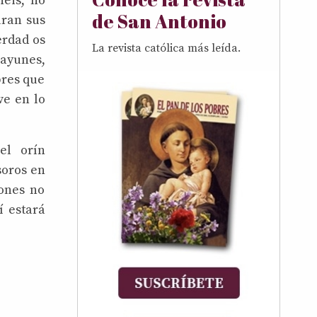
néis, no
de San Antonio
uran sus
erdad os
La revista católica más leída.
ayunes,
bres que
ve en lo
el orín
soros en
rones no
í estará