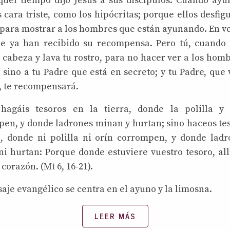
quel tiempo dijo Jesús a sus discípulos: Cuando ayu
 cara triste, como los hipócritas; porque ellos desfig
 para mostrar a los hombres que están ayunando. En v
ue ya han recibido su recompensa. Pero tú, cuando 
 cabeza y lava tu rostro, para no hacer ver a los hom
 sino a tu Padre que está en secreto; y tu Padre, que 
, te recompensará.
hagáis tesoros en la tierra, donde la polilla y 
en, y donde ladrones minan y hurtan; sino haceos te
o, donde ni polilla ni orín corrompen, y donde lad
i hurtan: Porque donde estuviere vuestro tesoro, all
corazón. (Mt 6, 16-21).
saje evangélico se centra en el ayuno y la limosna.
LEER MÁS