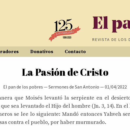
El p
REVISTA DE
LOS 
radores
Donativos
Contacto
inas
La Pasión de Cristo
El pan de los pobres
—
Sermones de San Antonio
—
01/04/2022
nera que Moisés levantó la serpiente en el desierto
 que sea levantado el Hijo del hombre (Jn. 3, 14). En el 
eros se lee lo siguiente: Mandó entonces Yahveh se
as contra el pueblo, por haber murmurado.