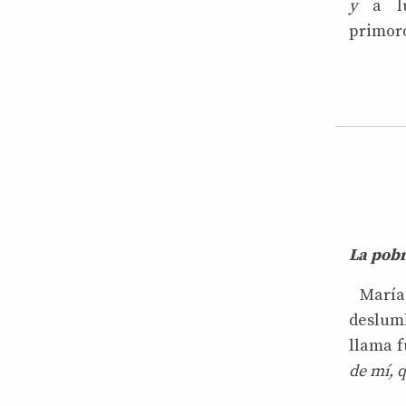
y
a l
primoro
La pobr
María 
deslum
llama f
de mí, 