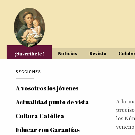
Pasar al contenido principal
¡Suscríbete!
Noticias
Revista
Colabo
SECCIONES
Pág
A vosotros los jóvenes
Actualidad punto de vista
A la ma
preciso
Cultura Católica
los Núm
venenos
Educar con Garantías