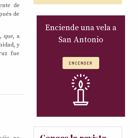
ente de
spués de
Enciende una vela a
, que, a
San Antonio
nidad, y
ruz fue
ENCENDER
Conoce la revista