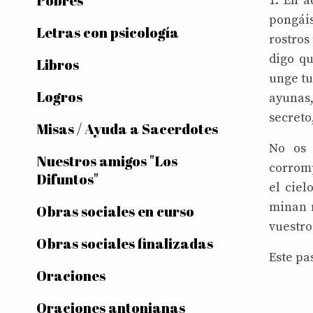
Pobres
1. En a
pongáis
Letras con psicología
rostros
digo q
Libros
unge tu
Logros
ayunas,
secreto
Misas / Ayuda a Sacerdotes
No os 
Nuestros amigos "Los
corromp
Difuntos"
el ciel
minan n
Obras sociales en curso
vuestro 
Obras sociales finalizadas
Este pa
Oraciones
Oraciones antonianas