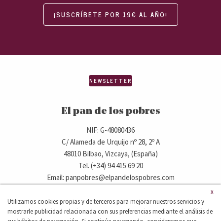
¡SUSCRÍBETE POR 19€ AL AÑO!
NEWSLETTER
El pan de los pobres
NIF: G-48080436
C/ Alameda de Urquijo nº 28, 2º A
48010 Bilbao, Vizcaya, (España)
Tel. (+34) 94 415 69 20
Email: panpobres@elpandelospobres.com
x
Utilizamos cookies propias y de terceros para mejorar nuestros servicios y
© 2020 elpandelospobres.com.
mostrarle publicidad relacionada con sus preferencias mediante el análisis de
Aviso legal
Cláusula de exención de responsabilidad