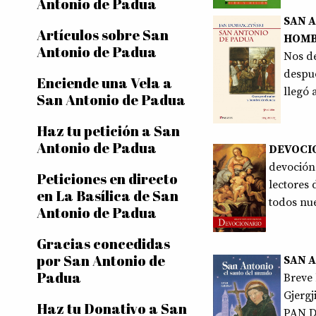
Antonio de Padua
SAN 
Artículos sobre San
HOMB
Antonio de Padua
Nos d
despué
Enciende una Vela a
llegó 
San Antonio de Padua
Haz tu petición a San
Antonio de Padua
DEVOCIO
devoción 
Peticiones en directo
lectores
en La Basílica de San
todos nue
Antonio de Padua
Gracias concedidas
por San Antonio de
SAN 
Padua
Breve 
Gjergj
Haz tu Donativo a San
PAN D