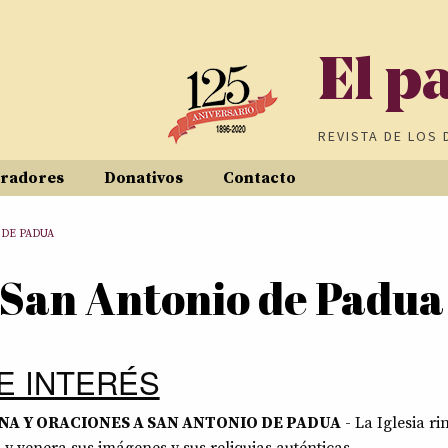
El p
REVISTA DE
LOS 
radores
Donativos
Contacto
 DE PADUA
e San Antonio de Padua
E INTERÉS
NA Y ORACIONES A SAN ANTONIO DE PADUA
- La Iglesia ri