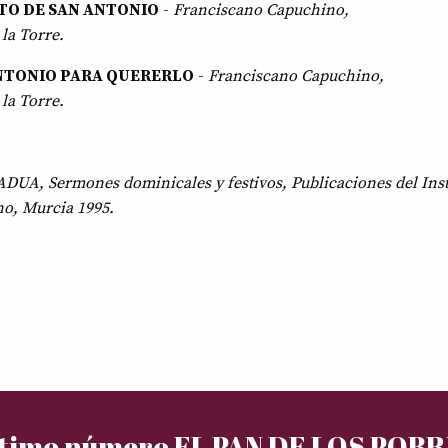
TO DE SAN ANTONIO
-
Franciscano Capuchino,
la Torre.
NTONIO PARA QUERERLO
-
Franciscano Capuchino,
la Torre.
A, Sermones dominicales y festivos, Publicaciones del Inst
no, Murcia 1995.
timo número EL PAN DE LOS POB