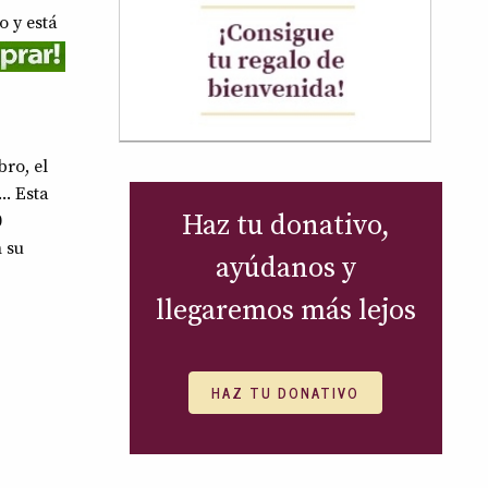
o y está
bro, el
. Esta
Haz tu donativo,
0
n su
ayúdanos y
llegaremos más lejos
HAZ TU DONATIVO