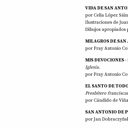
VIDA DE SAN ANTO
por Celia López Sáin
Ilustraciones de Jua
Dibujos apropiados 
MILAGROS DE SAN
por Fray Antonio Co
MIS DEVOCIONES -
Iglesia.
por Fray Antonio Co
EL SANTO DE TODO
Presbítero franciscan
por Cándido de Viña
SAN ANTONIO DE 
por Jan Dobraczyñsk