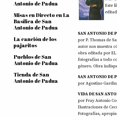
Antonio de Padua
Este l
editad
Misas en Directo en La
Basílica de San
Antonio de Padua
SAN ANTONIO DE 
La canción de los
por P. Thomas de Sain
pajaritos
autor nos muestra c
obra editada por EL
Pueblos de San
fotografías a todo co
Antonio de Padua
género. Obra indisp
Tienda de San
SAN ANTONIO DE 
Antonio de Padua
por Agostino Gardin,
VIDA DE SAN ANTO
por Fray Antonio Co
Ilustraciones de Cecs
Fotografías, apropia