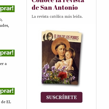
de San Antonio
La revista católica más leída.
o,
udes,
er a
o de EL