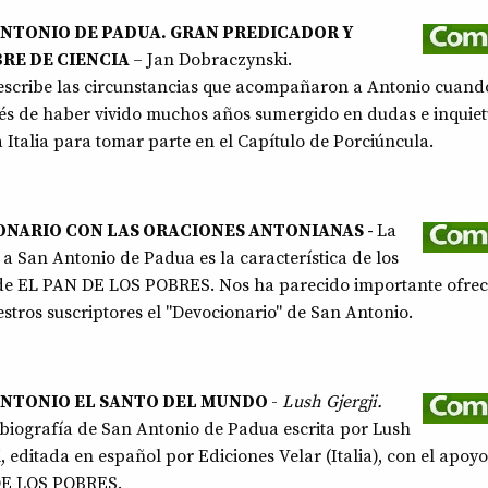
ANTONIO DE PADUA. GRAN PREDICADOR Y
RE DE CIENCIA
– Jan Dobraczynski.
escribe las circunstancias que acompañaron a Antonio cuand
s de haber vivido muchos años sumergido en dudas e inquiet
a Italia para tomar parte en el Capítulo de Porciúncula.
NARIO CON LAS ORACIONES ANTONIANAS -
La
a San Antonio de Padua es la característica de los
 de EL PAN DE LOS POBRES. Nos ha parecido importante ofrec
stros suscriptores el "Devocionario" de San Antonio.
ANTONIO EL SANTO DEL MUNDO
-
Lush Gjergji.
biografía de San Antonio de Padua escrita por Lush
i, editada en español por Ediciones Velar (Italia), con el apoy
E LOS POBRES.