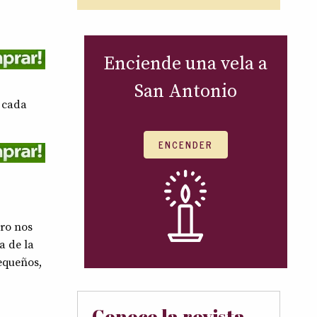
Enciende una vela a
San Antonio
 cada
ENCENDER
bro nos
a de la
equeños,
Conoce la revista