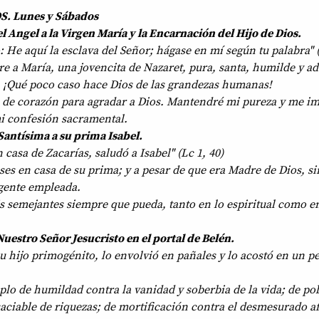
. Lunes y Sábados
l Angel a la Virgen María y la Encarnación del Hijo de Dios.
 He aquí la esclava del Señor; hágase en mí según tu palabra" (
e a María, una jovencita de Nazaret, pura, santa, humilde y a
s. ¡Qué poco caso hace Dios de las grandezas humanas!
o de corazón para agradar a Dios. Mantendré mi pureza y me i
mi confesión sacramental.
 Santísima a su prima Isabel.
casa de Zacarías, saludó a Isabel" (Lc 1, 40)
es en casa de su prima; y a pesar de que era Madre de Dios, si
gente empleada.
 semejantes siempre que pueda, tanto en lo espiritual como en
uestro Señor Jesucristo en el portal de Belén.
su hijo primogénito, lo envolvió en pañales y lo acostó en un p
plo de humildad contra la vanidad y soberbia de la vida; de po
aciable de riquezas; de mortificación contra el desmesurado a