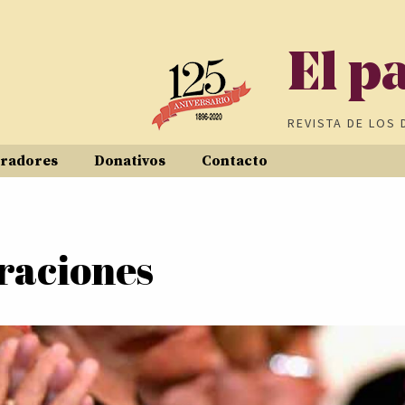
El p
REVISTA DE
LOS 
radores
Donativos
Contacto
raciones