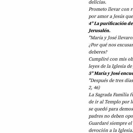
delicias.
Prometo llevar con r
por amor a Jesús que
4º La purificación d
Jerusalén.
"María y José llevaro
¿Por qué nos excusam
deberes?
Cumpliré con mis obl
leyes de la Iglesia de
5º María y José encue
"Después de tres día
2, 46)
La Sagrada Familia 
de ir al Templo por 
se quedó para demost
padres no deben opon
Guardaré siempre el 
devoción a la Iglesia