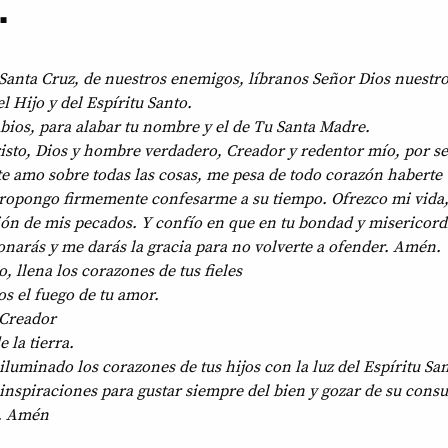
.
a Santa Cruz, de nuestros enemigos, líbranos Señor Dios nuestro
 Hijo y del Espíritu Santo.
abios, para alabar tu nombre y el de Tu Santa Madre.
risto, Dios y hombre verdadero, Creador y redentor mío, por se
te amo sobre todas las cosas, me pesa de todo corazón haberte
propongo firmemente confesarme a su tiempo. Ofrezco mi vida,
ción de mis pecados. Y confío en que en tu bondad y misericord
donarás y me darás la gracia para no volverte a ofender. Amén.
o, llena los corazones de tus fieles
os el fuego de tu amor.
 Creador
e la tierra.
iluminado los corazones de tus hijos con la luz del Espíritu San
 inspiraciones para gustar siempre del bien y gozar de su consu
r. Amén