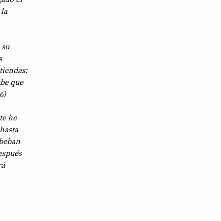
 la
 su
s
tiendas:
ube que
6)
te he
hasta
 beban
Después
rá