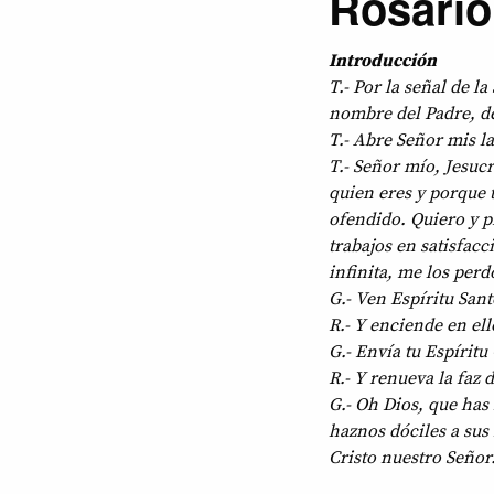
Rosario
Introducción
T.- Por la señal de l
nombre del Padre, del
T.- Abre Señor mis l
T.- Señor mío, Jesuc
quien eres y porque 
ofendido. Quiero y 
trabajos en satisfac
infinita, me los per
G.- Ven Espíritu Sant
R.- Y enciende en ell
G.- Envía tu Espíritu
R.- Y renueva la faz d
G.- Oh Dios, que has 
haznos dóciles a sus
Cristo nuestro Seño