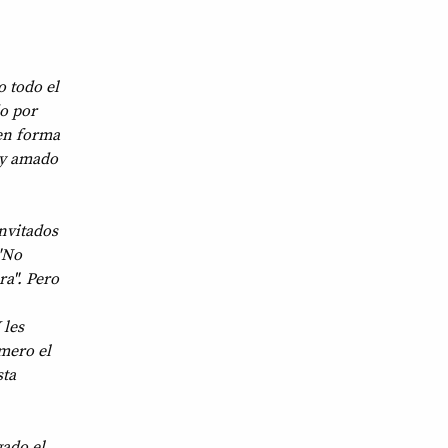
o todo el
do por
 en forma
uy amado
invitados
:"No
ra". Pero
 les
mero el
sta
gado el