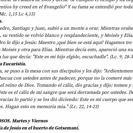
ntíos hy creed en el Evangelio" Y su fama se extendió por toda
 Mc. 1,15 Lc 4,15)
n.
dro, Santiago y Juan, subió a un monte a orar. Mientras oraba
 su vestido se volvió blanco y resplandeciente, y Moisés y Elía
o le dijo a Jesús: Maestro ¡qué bien se está aquí! Hagamos tre 
a Moisés y otra para Elías. Mientras decía esto, apareció una n
 luz que decía: "Este es mi hijo elgido, escuchadle". (Lc. 9, 28-3
a Eucaristía.
, se puso a la mesa con sus discípulos y les dijo: "Ardientemen
ascua con ustedes antes de padecer, porque no la comeré más 
el reino de Dios. Tomando el cáliz, dio gracias y dijo: tomen y
éste es el cáliz de mi sangre que será derramada por ustedes. 
acias lo partió y se los dió diciendo: Este es mi cuerpo que se
s. Hagan esto en memoria mia." (Lc. 22, 14-23)
OS. Martes y Viernes
ía de Jesús en el huerto de Getsemaní.