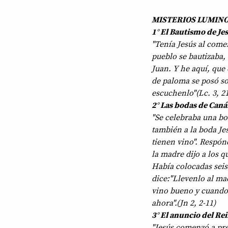
MISTERIOS LUMINOS
1° El Bautismo de Jes
"Tenía Jesús al comen
pueblo se bautizaba, 
Juan. Y he aquí, que 
de paloma se posó so
escuchenlo"(Lc. 3, 21
2° Las bodas de Caná
"Se celebraba una bod
también a la boda Jes
tienen vino". Respónd
la madre dijo a los q
Había colocadas seis t
dice:"Llevenlo al ma
vino bueno y cuando 
ahora".(Jn 2, 2-11)
3° El anuncio del Rei
"Jesús comenzó a pred