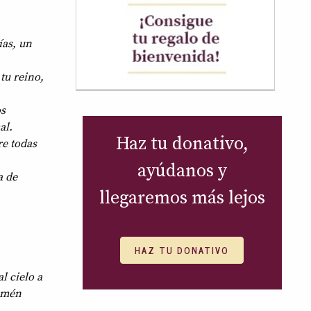
ías, un
tu reino,
os
al.
Haz tu donativo,
re todas
ayúdanos y
a de
llegaremos más lejos
HAZ TU DONATIVO
l cielo a
 Amén