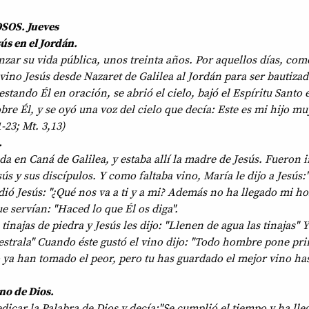
OS. Jueves
ús en el Jordán.
zar su vida pública, unos treinta años. Por aquellos días, com
vino Jesús desde Nazaret de Galilea al Jordán para ser bautiza
estando Él en oración, se abrió el cielo, bajó el Espíritu Santo
bre Él, y se oyó una voz del cielo que decía: Este es mi hijo m
-23; Mt. 3,13)
.
a en Caná de Galilea, y estaba allí la madre de Jesús. Fueron 
ús y sus discípulos. Y como faltaba vino, María le dijo a Jesús
ió Jesús: "¿Qué nos va a ti y a mi? Además no ha llegado mi ho
ue servían: "Haced lo que Él os diga".
inajas de piedra y Jesús les dijo: "Llenen de agua las tinajas" Y
estrala" Cuando éste gustó el vino dijo: "Todo hombre pone pri
ya han tomado el peor, pero tu has guardado el mejor vino ha
no de Dios.
icar la Palabra de Dios y decía:"Se cumplió el tiempo y ha lle