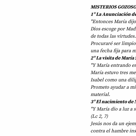
MISTERIOS GOZOSOS
1º La Anunciación de
"Entonces María dijo:
Dios escoge por Madr
de todas las virtude
Procuraré ser limpi
una fecha fija para 
2º La visita de María
"Y María entrando en 
María estuvo tres mes
Isabel como una dili
Prometo ayudar a mis
material.
3º El nacimiento de N
"Y María dio a luz a 
(Lc 2, 7)
Jesús nos da un ejem
contra el hambre ins