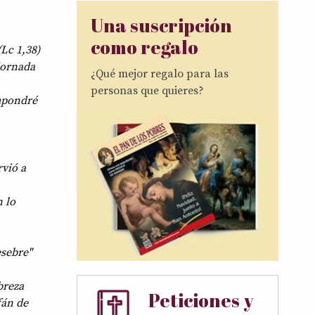
Una suscripción
como regalo
Lc 1,38)
dornada
¿Qué mejor regalo para las
personas que quieres?
mpondré
rvió a
 lo
esebre"
breza
Peticiones y
fán de