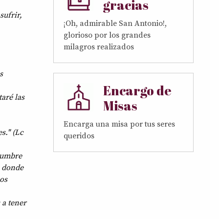
gracias
sufrir,
¡Oh, admirable San Antonio!,
glorioso por los grandes
milagros realizados
s
Encargo de
aré las
Misas
Encarga una misa por tus seres
s." (Lc
queridos
tumbre
o donde
los
 a tener