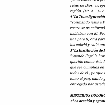
reino de Dios: arrepe
región. (Mt. 4, 13-17
4° La Transfiguració
"Tonmando jesús a Pe
rostro se transformó,
hablaban con Él. Pedr
una para ti, otra par
los cubrió y salió una
5° La Institución de l
"Cuando llegó la hora
querido comer ésta P
que sea cumplida en 
todos de el , porque 
tomó el pan, dando gr
entregado por ustede
MISTERIOS DOLOROS
1º La oración y agon