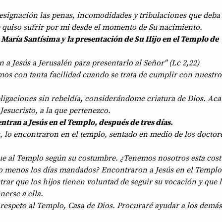
esignación las penas, incomodidades y tribulaciones que deba 
 quiso sufrir por mi desde el momento de Su nacimiento.
e María Santísima y la presentación de Su Hijo en el Templo de
n a Jesús a Jerusalén para presentarlo al Señor" (Lc 2,22)
os con tanta facilidad cuando se trata de cumplir con nuestro
igaciones sin rebeldía, considerándome criatura de Dios. Acat
 Jesucristo, a la que pertenezco.
ntran a Jesús en el Templo, después de tres días.
s, lo encontraron en el templo, sentado en medio de los doctore
fue al Templo según su costumbre. ¿Tenemos nosotros esta cos
lo menos los días mandados? Encontraron a Jesús en el Templ
rar que los hijos tienen voluntad de seguir su vocación y que 
erse a ella.
respeto al Templo, Casa de Dios. Procuraré ayudar a los demás
.