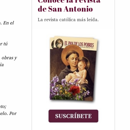
de San Antonio
La revista católica más leída.
. En el
r tú
 obras y
ia
to;
elo. Por