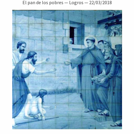
El pan de los pobres
—
Logros
—
22/03/2018