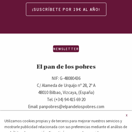
¡SUSCRÍBETE POR 19€ AL AÑO!
NEWSLETTER
El pan de los pobres
NIF: G-48080436
C/ Alameda de Urquijo nº 28, 2º A
48010 Bilbao, Vizcaya, (España)
Tel. (+34) 94 415 69 20
Email: panpobres@elpandelospobres.com
x
Utilizamos cookies propias y de terceros para mejorar nuestros servicios y
© 2020 elpandelospobres.com.
mostrarle publicidad relacionada con sus preferencias mediante el análisis de
Aviso legal
Cláusula de exención de responsabilidad