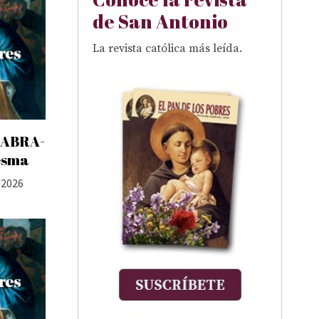
de San Antonio
La revista católica más leída.
LABRA-
esma
/2026