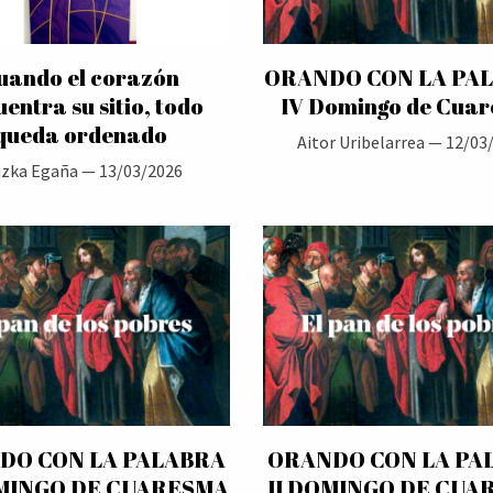
uando el corazón
ORANDO CON LA PA
entra su sitio, todo
IV Domingo de Cua
queda ordenado
Aitor Uribelarrea —
12/03
izka Egaña —
13/03/2026
DO CON LA PALABRA
ORANDO CON LA PA
OMINGO DE CUARESMA
II DOMINGO DE CUA