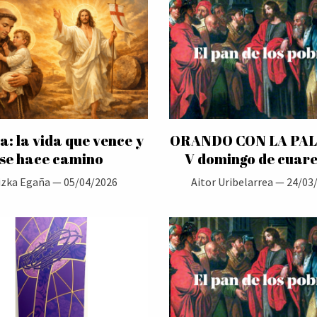
a: la vida que vence y
ORANDO CON LA PA
se hace camino
V domingo de cuar
izka Egaña —
05/04/2026
Aitor Uribelarrea —
24/03