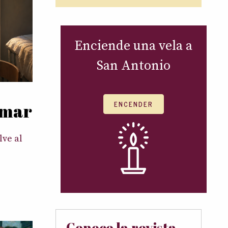
Enciende una vela a
San Antonio
ENCENDER
amar
ve al
Conoce la revista