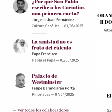
¿Por qué San Pablo
escribe a los Corintios
una primera carta?
ORAN
Jorge de Juan Fernández
II D
Cultura Católica
— 01/05/2025
Aito
La amistad no es
fruto del cálculo
Papa Francisco
Habla el Papa
— 01/05/2025
Palacio de
Westminster
Felipe Barandiarán Porta
Pinceladas
— 07/04/2025
El
Ga
— Ver todos los colaboradores