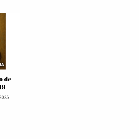
o de
19
2025