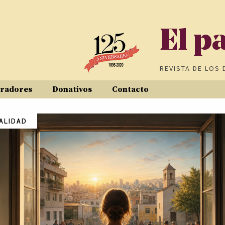
El p
REVISTA DE
LOS 
radores
Donativos
Contacto
ALIDAD