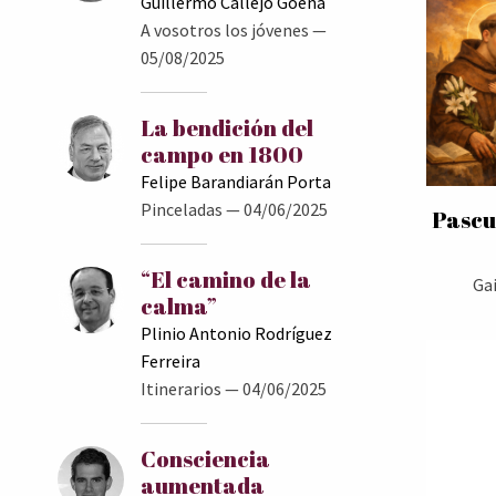
Guillermo Callejo Goena
A vosotros los jóvenes
—
05/08/2025
La bendición del
campo en 1800
Felipe Barandiarán Porta
Pinceladas
— 04/06/2025
Pascu
“El camino de la
Ga
calma”
Plinio Antonio Rodríguez
Ferreira
Itinerarios
— 04/06/2025
Consciencia
aumentada