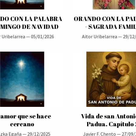
DO CON LA PALABRA
ORANDO CON LA PA
OMINGO DE NAVIDAD
- SAGRADA FAMI
r Uribelarrea —
05/01/2026
Aitor Uribelarrea —
29/12
 amor que se hace
Vida de san Antoni
cercano
Padua. Capítulo 
izka Egaña —
29/12/2025
Javier F. Chento —
27/09/