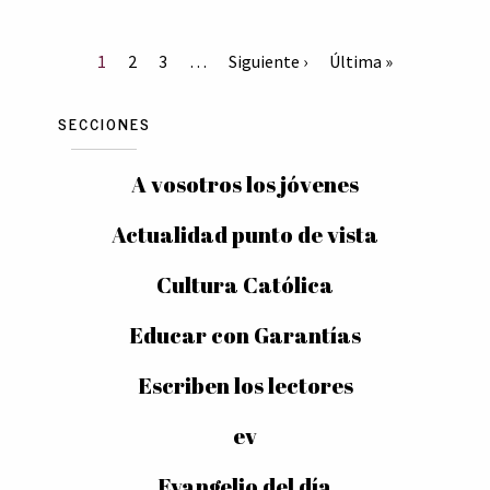
1
2
3
…
Siguiente ›
Última »
SECCIONES
A vosotros los jóvenes
Actualidad punto de vista
Cultura Católica
Educar con Garantías
Escriben los lectores
ev
Evangelio del día