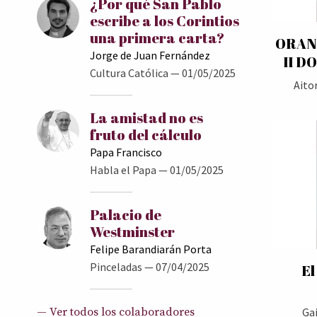
¿Por qué San Pablo
escribe a los Corintios
una primera carta?
ORAN
Jorge de Juan Fernández
II D
Cultura Católica
— 01/05/2025
Aito
La amistad no es
fruto del cálculo
Papa Francisco
Habla el Papa
— 01/05/2025
Palacio de
Westminster
Felipe Barandiarán Porta
Pinceladas
— 07/04/2025
El
Ga
— Ver todos los colaboradores