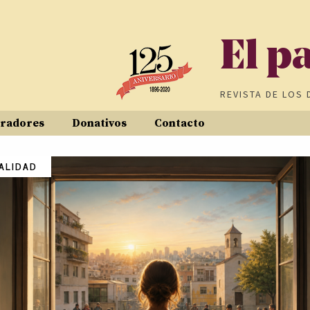
El p
REVISTA DE
LOS 
radores
Donativos
Contacto
ALIDAD