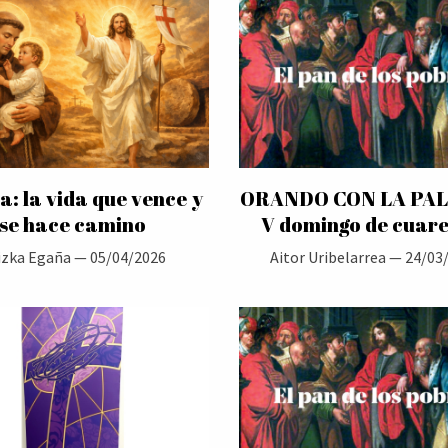
a: la vida que vence y
ORANDO CON LA PA
se hace camino
V domingo de cuar
izka Egaña —
05/04/2026
Aitor Uribelarrea —
24/03