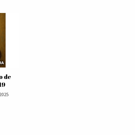
o de
19
2025