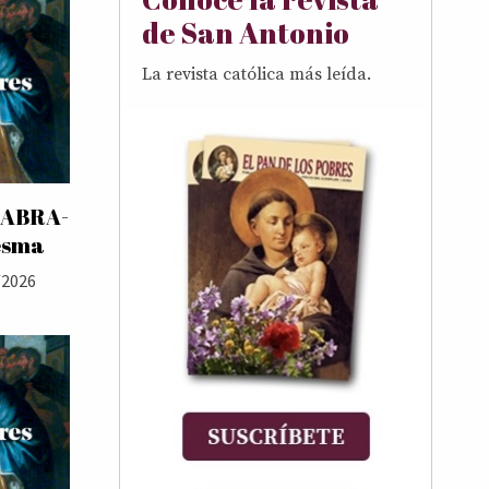
de San Antonio
La revista católica más leída.
LABRA-
esma
/2026