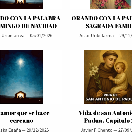
DO CON LA PALABRA
ORANDO CON LA PA
OMINGO DE NAVIDAD
- SAGRADA FAMI
r Uribelarrea —
05/01/2026
Aitor Uribelarrea —
29/12
 amor que se hace
Vida de san Antoni
cercano
Padua. Capítulo 
izka Egaña —
29/12/2025
Javier F. Chento —
27/09/