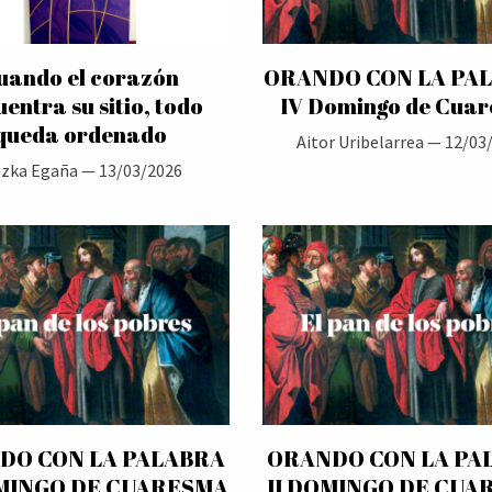
uando el corazón
ORANDO CON LA PA
entra su sitio, todo
IV Domingo de Cua
queda ordenado
Aitor Uribelarrea —
12/03
izka Egaña —
13/03/2026
DO CON LA PALABRA
ORANDO CON LA PA
OMINGO DE CUARESMA
II DOMINGO DE CUA