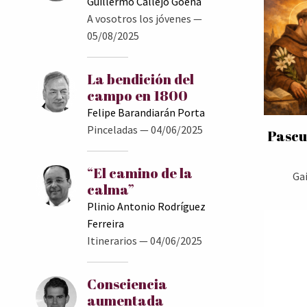
Guillermo Callejo Goena
A vosotros los jóvenes
—
05/08/2025
La bendición del
campo en 1800
Felipe Barandiarán Porta
Pinceladas
— 04/06/2025
Pascu
“El camino de la
Ga
calma”
Plinio Antonio Rodríguez
Ferreira
Itinerarios
— 04/06/2025
Consciencia
aumentada