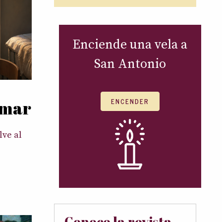
Enciende una vela a
San Antonio
ENCENDER
amar
ve al
Conoce la revista