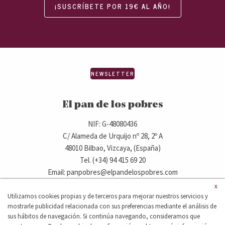
¡SUSCRÍBETE POR 19€ AL AÑO!
NEWSLETTER
El pan de los pobres
NIF: G-48080436
C/ Alameda de Urquijo nº 28, 2º A
48010 Bilbao, Vizcaya, (España)
Tel. (+34) 94 415 69 20
Email: panpobres@elpandelospobres.com
x
Utilizamos cookies propias y de terceros para mejorar nuestros servicios y
© 2020 elpandelospobres.com.
mostrarle publicidad relacionada con sus preferencias mediante el análisis de
Aviso legal
Cláusula de exención de responsabilidad
sus hábitos de navegación. Si continúa navegando, consideramos que
Política de privacidad