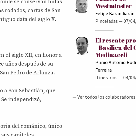
 donde se conservan bulas
Westminster
os rodados, cartas de San
Felipe Barandiarán
tiguo data del siglo X.
Pinceladas
— 07/04
El rescate pr
- Basílica del 
Medinaceli
 el siglo XII, en honor a
Plinio Antonio Rod
ce años después de su
Ferreira
 San Pedro de Arlanza.
Itinerarios
— 04/04
o a San Sebastián, que
— Ver todos los colaboradores
. Se independizó,
toria del románico, único
 sus capiteles,