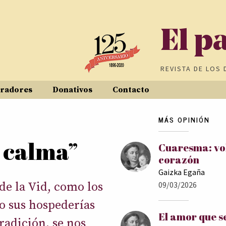
El p
REVISTA DE
LOS 
radores
Donativos
Contacto
MÁS OPINIÓN
a calma”
Cuaresma: vol
corazón
Gaizka Egaña
de la Vid, como los
09/03/2026
do sus hospederías
El amor que s
radición, se nos