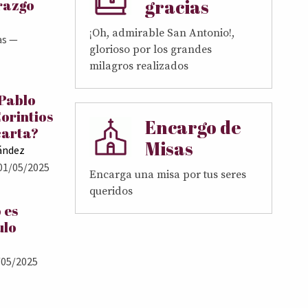
gracias
erazgo
¡Oh, admirable San Antonio!,
as
—
glorioso por los grandes
milagros realizados
 Pablo
Corintios
Encargo de
carta?
Misas
ández
01/05/2025
Encarga una misa por tus seres
queridos
 es
ulo
05/2025