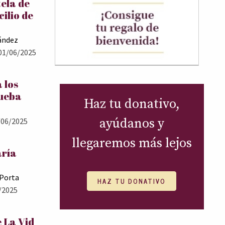
tela de
cilio de
ández
01/06/2025
 los
rueba
Haz tu donativo,
ayúdanos y
06/2025
llegaremos más lejos
aría
 Porta
HAZ TU DONATIVO
/2025
 La Vid