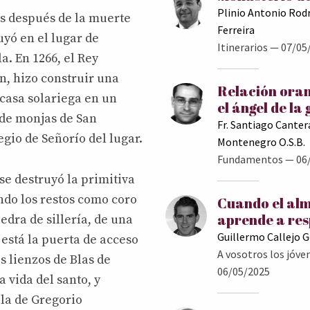
Plinio Antonio Rod
os después de la muerte
Ferreira
yó en el lugar de
Itinerarios
— 07/05
. En 1266, el Rey
, hizo construir una
Relación oran
 casa solariega en un
el ángel de la
 de monjas de San
Fr. Santiago Canter
gio de Señorío del lugar.
Montenegro O.S.B.
Fundamentos
— 06
 se destruyó la primitiva
ando los restos como coro
Cuando el al
aprende a res
edra de sillería, de una
Guillermo Callejo 
 está la puerta de acceso
A vosotros los jóve
s lienzos de Blas de
06/05/2025
 vida del santo, y
la de Gregorio