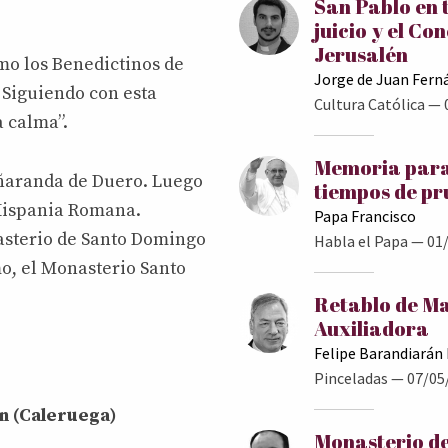
San Pablo en 
juicio y el Con
Jerusalén
omo los Benedictinos de
Jorge de Juan Fern
 Siguiendo con esta
Cultura Católica
— 
a calma”.
Memoria para
Peñaranda de Duero. Luego
tiempos de p
 Hispania Romana.
Papa Francisco
asterio de Santo Domingo
Habla el Papa
— 01/
mo, el Monasterio Santo
Retablo de M
Auxiliadora
Felipe Barandiarán
Pinceladas
— 07/05
n (Caleruega)
Monasterio de