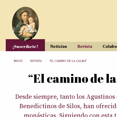
Pasar al contenido principal
¡Suscríbete!
Noticias
Revista
Colabo
Usted está aquí
INICIO
REVISTA
“EL CAMINO DE LA CALMA”
“El camino de l
Desde siempre, tanto los Agustinos 
Benedictinos de Silos, han ofreci
monásticas. Siguiendo con esta t