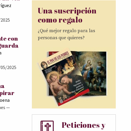
ríguez
Una suscripción
como regalo
/2025
¿Qué mejor regalo para las
te con
personas que quieres?
 guarda
a
/05/2025
ma
pirar
Goena
nes
—
Peticiones y