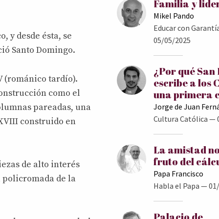
Familia y lid
Mikel Pando
Educar con Garantí
co, y desde ésta, se
05/05/2025
ació Santo Domingo.
¿Por qué San
XV (románico tardío).
escribe a los 
construcción como el
una primera 
Jorge de Juan Fern
columnas pareadas, una
Cultura Católica
— 
 XVIII construido en
La amistad no
fruto del cálc
iezas de alto interés
Papa Francisco
ra policromada de la
Habla el Papa
— 01/
Palacio de