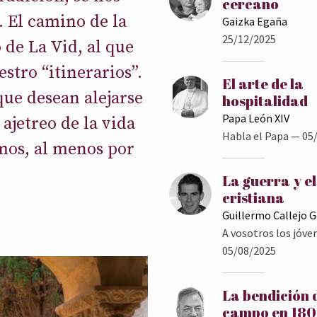
cercano
. El camino de la
Gaizka Egaña
25/12/2025
de La Vid, al que
tro “itinerarios”.
El arte de la
que desean alejarse
hospitalidad
Papa León XIV
ajetreo de la vida
Habla el Papa
— 05/
mos, al menos por
La guerra y e
cristiana
Guillermo Callejo 
A vosotros los jóve
05/08/2025
La bendición 
campo en 18