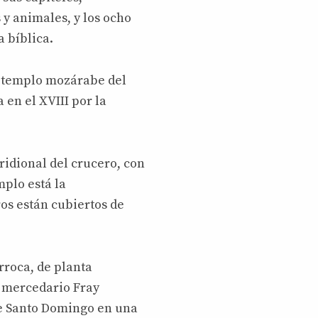
y animales, y los ocho
 bíblica.
n templo mozárabe del
 en el XVIII por la
idional del crucero, con
mplo está la
os están cubiertos de
arroca, de planta
l mercedario Fray
de Santo Domingo en una