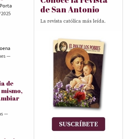
 Porta
de San Antonio
/2025
La revista católica más leída.
Goena
nes
—
ia de
í mismo,
ambiar
as
—