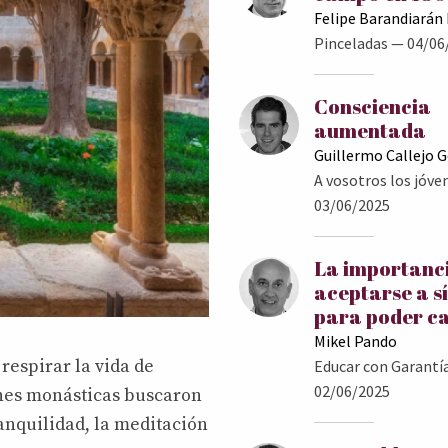
Felipe Barandiarán
Pinceladas
— 04/06
Consciencia
aumentada
Guillermo Callejo 
A vosotros los jóve
03/06/2025
La importanc
aceptarse a s
para poder c
Mikel Pando
 respirar la vida de
Educar con Garantí
02/06/2025
enes monásticas buscaron
anquilidad, la meditación