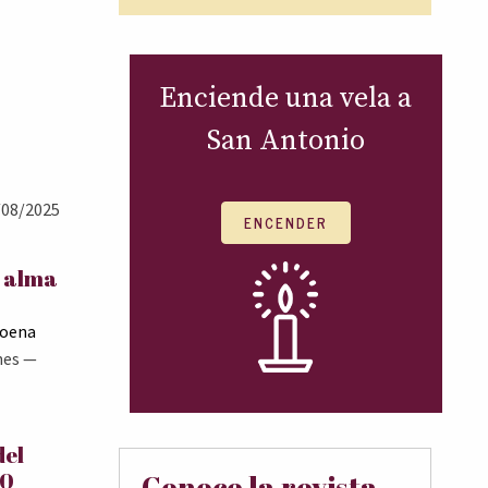
Enciende una vela a
San Antonio
08/2025
ENCENDER
l alma
Goena
nes
—
del
00
Conoce la revista