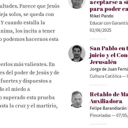
aceptarse a s
ultades. Parece que Jesús
para poder c
eja solos, se queda con
Mikel Pando
 Y cuando estalla la
Educar con Garantí
02/06/2025
nima, los incita a tener
ro podemos hacernos esta
San Pablo en 
juicio y el Con
Jerusalén
cerlos más valientes. En
Jorge de Juan Fern
es del poder de Jesús y de
Cultura Católica
— 
 fuertes y dispuestos a
ido el miedo a
Retablo de M
o superado esta prueba
Auxiliadora
ta la cruz y el martirio,
Felipe Barandiarán
Pinceladas
— 07/05