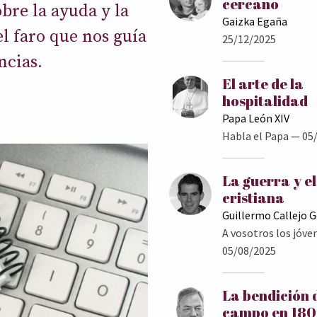
cercano
bre la ayuda y la
Gaizka Egaña
el faro que nos guía
25/12/2025
ncias.
El arte de la
5
hospitalidad
Papa León XIV
Habla el Papa
— 05/
La guerra y e
cristiana
Guillermo Callejo 
A vosotros los jóve
05/08/2025
La bendición 
campo en 18