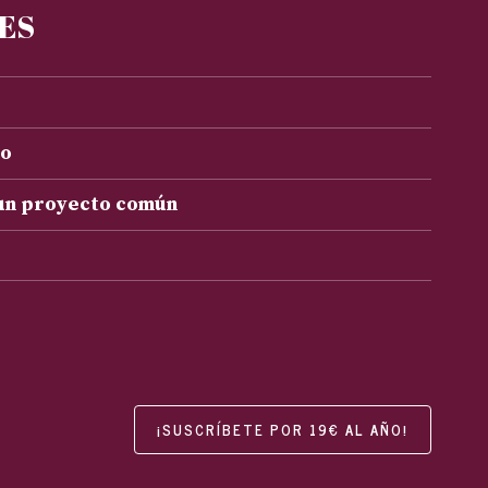
RES
to
 un proyecto común
¡SUSCRÍBETE POR 19€ AL AÑO!