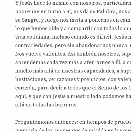
Y Jesús hace lo mismo con nosotros, particularm
nos reúne en torno a Sí, nos da su Palabra, nos
su Sangre, y luego nos invita a ponernos en cami
lo que hemos oído y a compartir con todos lo qu
vida cotidiana, incluso cuando es difícil. Jesús 
contrariedades, pero sin abandonarnos nunca, n
Nos vuelve valientes. Así también nosotros, su
aprendemos cada vez más a aferrarnos a Él, a co
mucho más allá de nuestras capacidades, a sup
hesitaciones, cerrazones y prejuicios, con vale
corazón, para decir a todos que el Reino de los C
aquí, y que con Jesús a nuestro lado podemos h
allá de todas las barreras.
Preguntémonos entonces: en tiempos de prueba
memoria de los momentos de mi vida en los qu