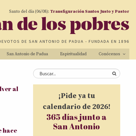
Santo del día (06/08):
Transfiguración Santos Justo y Pastor
an de los pobres
DEVOTOS DE
SAN ANTONIO DE PADUA
- FUNDADA EN 1896
San Antonio de Padua
Espiritualidad
Conócenos
Formulario de
Buscar
ver al
búsqueda
¡Pide ya tu
calendario de 2026!
365 días junto a
San Antonio
e hace