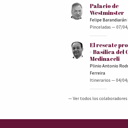
Palacio de
Westminster
Felipe Barandiarán
Pinceladas
— 07/04
El rescate pr
- Basílica del 
Medinaceli
Plinio Antonio Rod
Ferreira
Itinerarios
— 04/04
— Ver todos los colaboradores