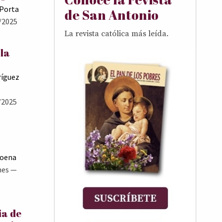
 Porta
de San Antonio
/2025
La revista católica más leída.
 la
ríguez
/2025
Goena
nes
—
ia de