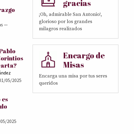
gracias
erazgo
¡Oh, admirable San Antonio!,
glorioso por los grandes
as
—
milagros realizados
 Pablo
Encargo de
Corintios
Misas
carta?
ández
Encarga una misa por tus seres
01/05/2025
queridos
 es
ulo
05/2025