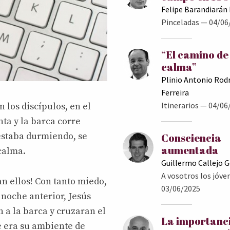
Felipe Barandiarán
Pinceladas
— 04/06
“El camino de
calma”
Plinio Antonio Rod
Ferreira
Itinerarios
— 04/06
 los discípulos, en el
ta y la barca corre
e estaba durmiendo, se
Consciencia
aumentada
 calma.
Guillermo Callejo 
A vosotros los jóve
an ellos! Con tanto miedo,
03/06/2025
 noche anterior, Jesús
 a la barca y cruzaran el
La importanc
e era su ambiente de