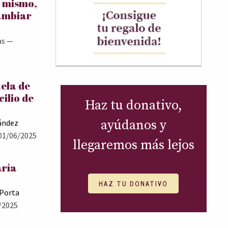
í mismo,
ambiar
as
—
tela de
cilio de
Haz tu donativo,
ayúdanos y
ández
01/06/2025
llegaremos más lejos
aría
HAZ TU DONATIVO
 Porta
/2025