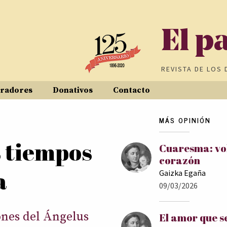
El p
REVISTA DE
LOS 
radores
Donativos
Contacto
MÁS OPINIÓN
 tiempos
Cuaresma: vol
corazón
a
Gaizka Egaña
09/03/2026
nes del Ángelus
El amor que s