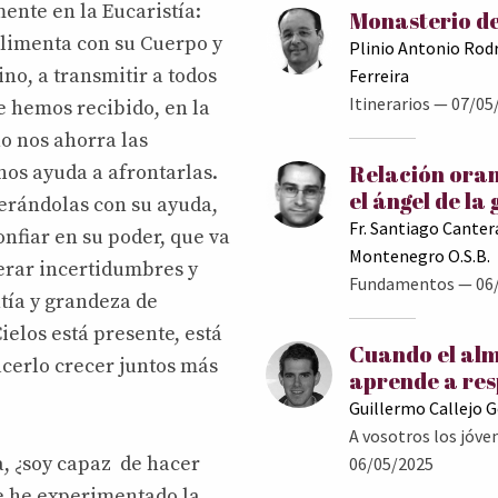
ente en la Eucaristía:
Monasterio de
 alimenta con su Cuerpo y
Plinio Antonio Rod
no, a transmitir a todos
Ferreira
Itinerarios
— 07/05
e hemos recibido, en la
no nos ahorra las
Relación oran
os ayuda a afrontarlas.
el ángel de la
perándolas con su ayuda,
Fr. Santiago Canter
nfiar en su poder, que va
Montenegro O.S.B.
erar incertidumbres y
Fundamentos
— 06
ntía y grandeza de
ielos está presente, está
Cuando el al
acerlo crecer juntos más
aprende a res
Guillermo Callejo 
A vosotros los jóve
, ¿soy capaz de hacer
06/05/2025
e he experimentado la