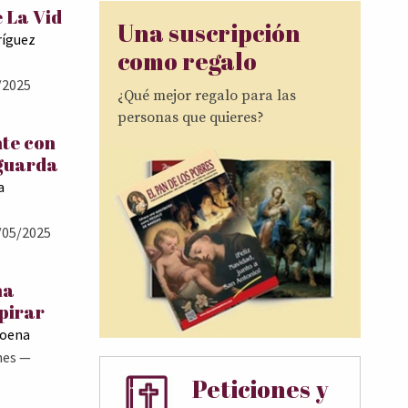
 La Vid
Una suscripción
ríguez
como regalo
/2025
¿Qué mejor regalo para las
personas que quieres?
te con
 guarda
a
/05/2025
ma
pirar
Goena
nes
—
Peticiones y