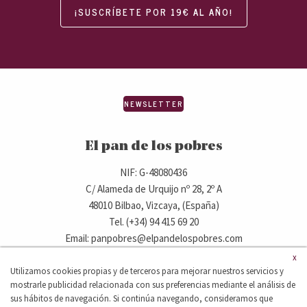
¡SUSCRÍBETE POR 19€ AL AÑO!
NEWSLETTER
El pan de los pobres
NIF: G-48080436
C/ Alameda de Urquijo nº 28, 2º A
48010 Bilbao, Vizcaya, (España)
Tel. (+34) 94 415 69 20
Email: panpobres@elpandelospobres.com
x
Utilizamos cookies propias y de terceros para mejorar nuestros servicios y
© 2020 elpandelospobres.com.
mostrarle publicidad relacionada con sus preferencias mediante el análisis de
Aviso legal
Cláusula de exención de responsabilidad
sus hábitos de navegación. Si continúa navegando, consideramos que