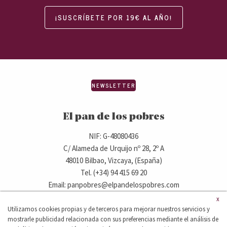
¡SUSCRÍBETE POR 19€ AL AÑO!
NEWSLETTER
El pan de los pobres
NIF: G-48080436
C/ Alameda de Urquijo nº 28, 2º A
48010 Bilbao, Vizcaya, (España)
Tel. (+34) 94 415 69 20
Email: panpobres@elpandelospobres.com
x
Utilizamos cookies propias y de terceros para mejorar nuestros servicios y
© 2020 elpandelospobres.com.
mostrarle publicidad relacionada con sus preferencias mediante el análisis de
Aviso legal
Cláusula de exención de responsabilidad