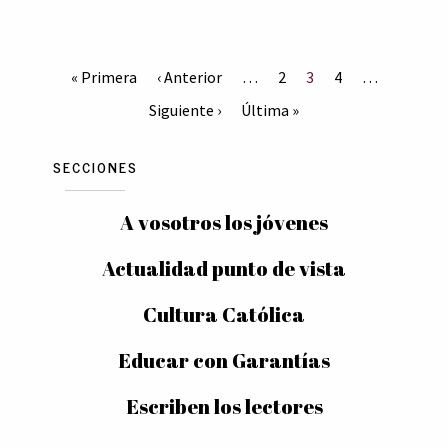
« Primera
‹ Anterior
…
2
3
4
…
Siguiente ›
Última »
SECCIONES
A vosotros los jóvenes
Actualidad punto de vista
Cultura Católica
Educar con Garantías
Escriben los lectores