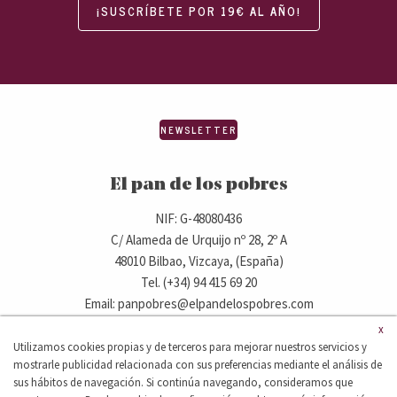
¡SUSCRÍBETE POR 19€ AL AÑO!
NEWSLETTER
El pan de los pobres
NIF: G-48080436
C/ Alameda de Urquijo nº 28, 2º A
48010 Bilbao, Vizcaya, (España)
Tel. (+34) 94 415 69 20
Email: panpobres@elpandelospobres.com
x
Utilizamos cookies propias y de terceros para mejorar nuestros servicios y
© 2020 elpandelospobres.com.
mostrarle publicidad relacionada con sus preferencias mediante el análisis de
Aviso legal
Cláusula de exención de responsabilidad
sus hábitos de navegación. Si continúa navegando, consideramos que
Política de privacidad