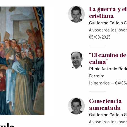
La guerra y e
cristiana
Guillermo Callejo 
A vosotros los jóve
05/08/2025
“El camino de
calma”
Plinio Antonio Rod
Ferreira
Itinerarios
— 04/06
Consciencia
aumentada
Guillermo Callejo 
A vosotros los jóve
mula