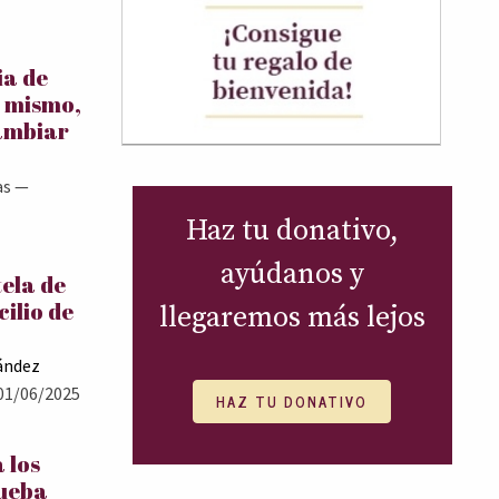
ia de
í mismo,
ambiar
as
—
Haz tu donativo,
ayúdanos y
tela de
cilio de
llegaremos más lejos
ández
01/06/2025
HAZ TU DONATIVO
 los
rueba