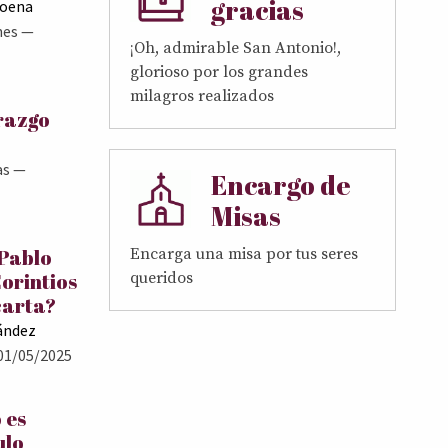
gracias
Goena
nes
—
¡Oh, admirable San Antonio!,
glorioso por los grandes
milagros realizados
erazgo
as
—
Encargo de
Misas
 Pablo
Encarga una misa por tus seres
Corintios
queridos
carta?
ández
01/05/2025
 es
ulo