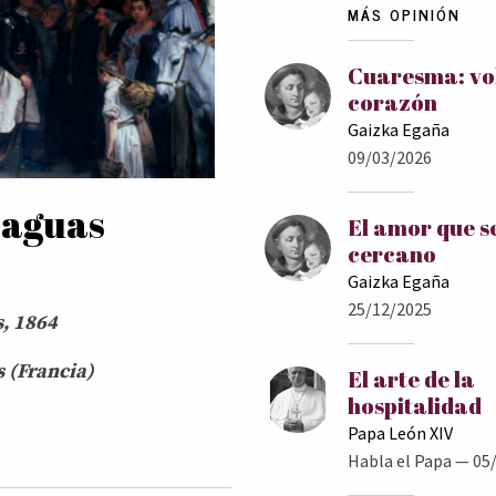
MÁS OPINIÓN
Cuaresma: vol
corazón
Gaizka Egaña
09/03/2026
s aguas
El amor que s
cercano
Gaizka Egaña
25/12/2025
, 1864
 (Francia)
El arte de la
hospitalidad
Papa León XIV
Habla el Papa
— 05/