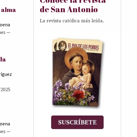
de San Antonio
l alma
La revista católica más leída.
Goena
nes
—
 la
ríguez
/2025
Goena
nes
—