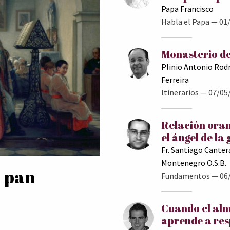
Papa Francisco
Habla el Papa
— 01/
Monasterio de
Plinio Antonio Rod
Ferreira
Itinerarios
— 07/05
Relación oran
el ángel de la
Fr. Santiago Canter
Montenegro O.S.B.
l pan
Fundamentos
— 06
Cuando el al
aprende a res