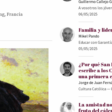
Guillermo Callejo 
A vosotros los jóve
06/05/2025
ng, Francia
Familia y lid
Mikel Pando
Educar con Garantí
05/05/2025
¿Por qué San
escribe a los 
una primera 
Jorge de Juan Fern
Cultura Católica
— 
La amistad no
fruto del cálc