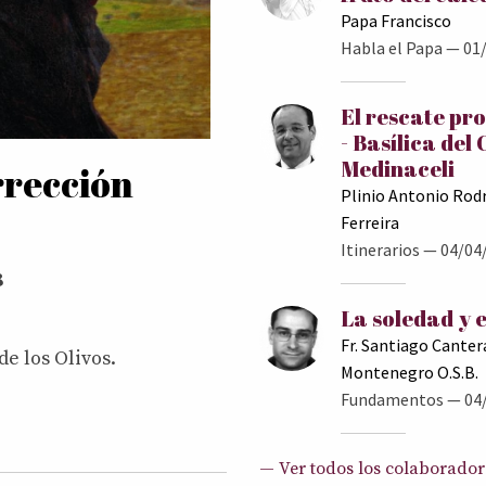
Papa Francisco
Habla el Papa
— 01/
El rescate pr
- Basílica del 
Medinaceli
rrección
Plinio Antonio Rod
Ferreira
Itinerarios
— 04/04
8
La soledad y e
Fr. Santiago Canter
e los Olivos.
Montenegro O.S.B.
Fundamentos
— 04
— Ver todos los colaborador