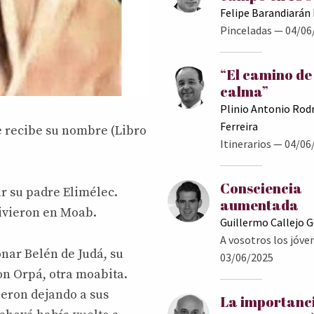
Felipe Barandiarán
Pinceladas
— 04/06
“El camino de
calma”
Plinio Antonio Rod
Ferreira
ue recibe su nombre (Libro
Itinerarios
— 04/06
Consciencia
r su padre Elimélec.
aumentada
ivieron en Moab.
Guillermo Callejo 
A vosotros los jóve
onar Belén de Judá, su
03/06/2025
con Orpá, otra moabita.
eron dejando a sus
La importanc