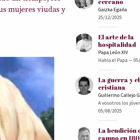
cercano
s mujeres viudas y
Gaizka Egaña
25/12/2025
El arte de la
hospitalidad
Papa León XIV
Habla el Papa
— 05/
La guerra y e
cristiana
Guillermo Callejo 
A vosotros los jóve
05/08/2025
La bendición 
campo en 18