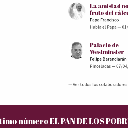
La amistad no
fruto del cálc
Papa Francisco
Habla el Papa
— 01/
Palacio de
Westminster
Felipe Barandiarán
Pinceladas
— 07/04
— Ver todos los colaboradores
timo número EL PAN DE LOS POB