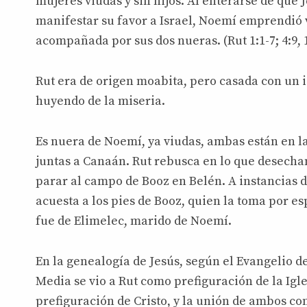
mujeres viudas y sin hijos. Al enterarse de que 
manifestar su favor a Israel, Noemí emprendió v
acompañada por sus dos nueras. (Rut 1:1-7; 4:9, 1
Rut era de origen moabita, pero casada con un i
huyendo de la miseria.
Es nuera de Noemí, ya viudas, ambas están en l
juntas a Canaán. Rut rebusca en lo que desechan
parar al campo de Booz en Belén. A instancias d
acuesta a los pies de Booz, quien la toma por es
fue de Elimelec, marido de Noemí.
En la genealogía de Jesús, según el Evangelio d
Media se vio a Rut como prefiguración de la Igl
prefiguración de Cristo, y la unión de ambos co