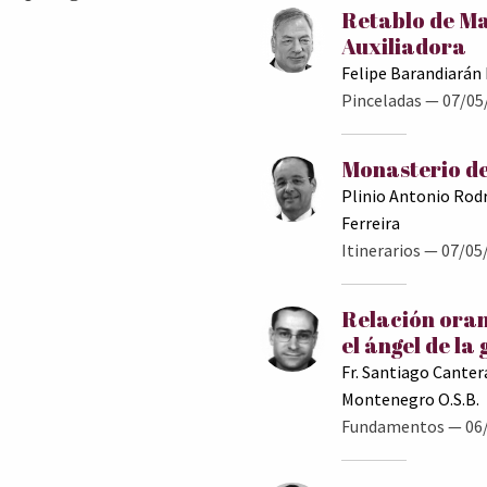
Retablo de M
Auxiliadora
Felipe Barandiarán
Pinceladas
— 07/05
Monasterio de
Plinio Antonio Rod
Ferreira
Itinerarios
— 07/05
Relación oran
el ángel de la
Fr. Santiago Canter
Montenegro O.S.B.
Fundamentos
— 06