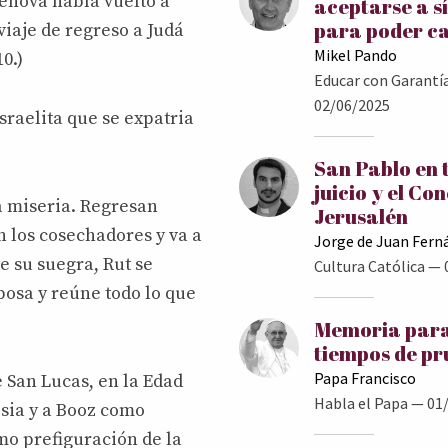
Jehová había vuelto a
aceptarse a s
para poder c
iaje de regreso a Judá
Mikel Pando
0.)
Educar con Garantí
02/06/2025
sraelita que se expatria
San Pablo en 
juicio y el Con
a miseria. Regresan
Jerusalén
 los cosechadores y va a
Jorge de Juan Fern
e su suegra, Rut se
Cultura Católica
— 
posa y reúne todo lo que
Memoria para
tiempos de p
Papa Francisco
e San Lucas, en la Edad
Habla el Papa
— 01/
esia y a Booz como
mo prefiguración de la