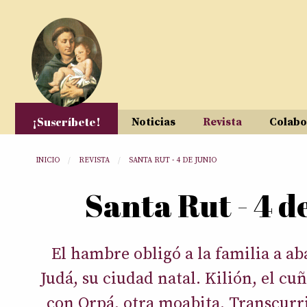
Pasar al contenido principal
¡Suscríbete!
Noticias
Revista
Colabo
Usted está aquí
INICIO
REVISTA
SANTA RUT - 4 DE JUNIO
Santa Rut - 4 d
El hambre obligó a la familia a a
Judá, su ciudad natal. Kilión, el cu
con Orpá, otra moabita. Transcurr