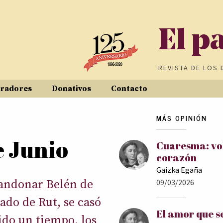
El p
REVISTA DE
LOS 
radores
Donativos
Contacto
MÁS OPINIÓN
e Junio
Cuaresma: vol
corazón
Gaizka Egaña
bandonar Belén de
09/03/2026
ñado de Rut, se casó
El amor que s
ido un tiempo, los