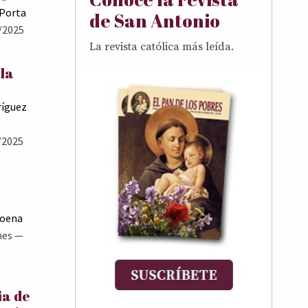
 Porta
de San Antonio
/2025
La revista católica más leída.
 la
ríguez
/2025
Goena
nes
—
ia de