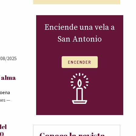
Enciende una vela a
San Antonio
08/2025
ENCENDER
l alma
Goena
nes
—
del
00
Conoce la revista