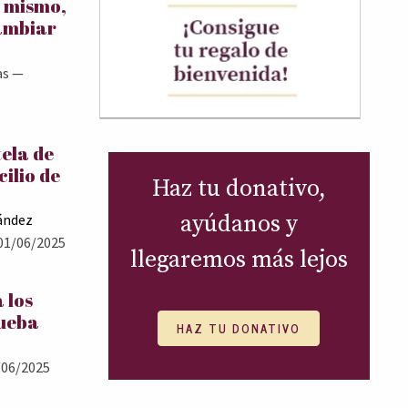
í mismo,
ambiar
as
—
tela de
cilio de
Haz tu donativo,
ayúdanos y
ández
01/06/2025
llegaremos más lejos
 los
rueba
HAZ TU DONATIVO
06/2025