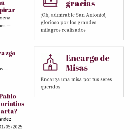
gracias
ma
pirar
¡Oh, admirable San Antonio!,
Goena
glorioso por los grandes
nes
—
milagros realizados
erazgo
Encargo de
Misas
as
—
Encarga una misa por tus seres
queridos
 Pablo
Corintios
carta?
ández
01/05/2025