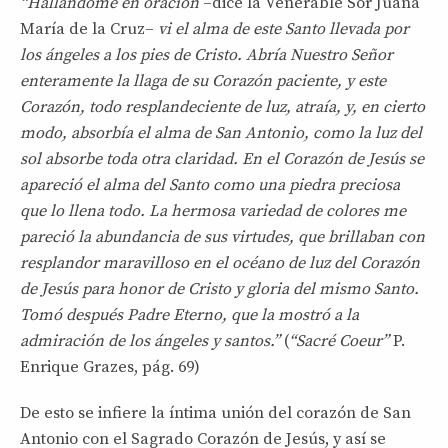
“Hallándome en oración
–dice la Venerable Sor Juana
María de la Cruz–
vi el alma de este Santo llevada
por
los ángeles a los pies de Cristo.
Abría Nuestro Señor
enteramente la
llaga de su Corazón paciente, y este
Corazón, todo resplandeciente de luz,
atraía, y, en cierto
modo, absorbía el alma
de San Antonio, como la luz del
sol absorbe toda otra claridad. En el
Corazón de Jesús se
apareció el alma
del Santo como una piedra preciosa
que
lo llena todo. La hermosa variedad de
colores me
pareció la abundancia de sus
virtudes, que brillaban con
resplandor
maravilloso en el océano de luz del Corazón
de Jesús para honor de Cristo y
gloria del mismo Santo.
Tomó después
Padre Eterno, que la mostró a la
admiración
de los ángeles y santos.”
(
“Sacré
Coeur”
P.
Enrique Grazes, pág. 69)
De esto se infiere la íntima unión del corazón de San
Antonio con el Sagrado Corazón de Jesús, y así se