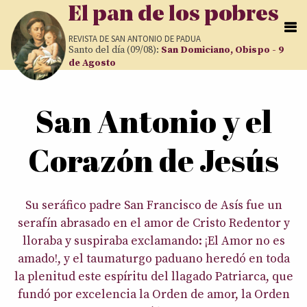
Pasar al contenido principal
El pan de los pobres
REVISTA DE
SAN ANTONIO DE PADUA
Santo del día (09/08):
San Domiciano, Obispo - 9
de Agosto
Usted está aquí
San Antonio y el
Corazón de Jesús
Su seráfico padre San Francisco de Asís fue un
serafín abrasado en el amor de Cristo Redentor y
lloraba y suspiraba exclamando: ¡El Amor no es
amado!, y el taumaturgo paduano heredó en toda
la plenitud este espíritu del llagado Patriarca, que
fundó por excelencia la Orden de amor, la Orden