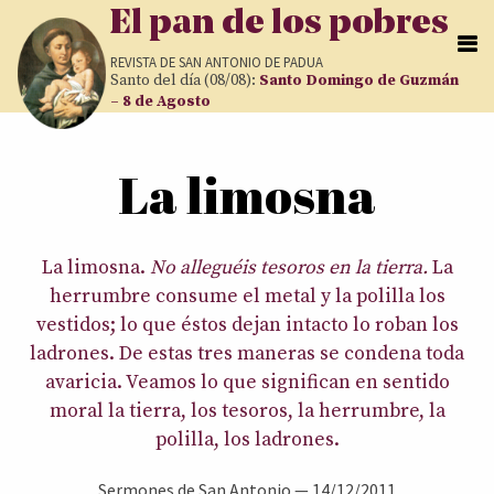
Pasar al contenido principal
El pan de los pobres
REVISTA DE
SAN ANTONIO DE PADUA
Santo del día (08/08):
Santo Domingo de Guzmán
– 8 de Agosto
Usted está aquí
La limosna
La limosna.
No alleguéis tesoros en la tierra.
La
herrumbre consume el metal y la polilla los
vestidos; lo que éstos dejan intacto lo roban los
ladrones. De estas tres maneras se condena toda
avaricia. Veamos lo que significan en sentido
moral la tierra, los tesoros, la herrumbre, la
polilla, los ladrones.
Sermones de San Antonio
—
14/12/2011