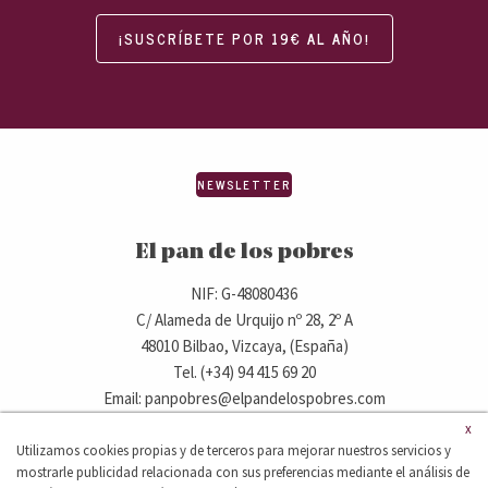
¡SUSCRÍBETE POR 19€ AL AÑO!
NEWSLETTER
El pan de los pobres
NIF: G-48080436
C/ Alameda de Urquijo nº 28, 2º A
48010 Bilbao, Vizcaya, (España)
Tel. (+34) 94 415 69 20
Email: panpobres@elpandelospobres.com
x
Utilizamos cookies propias y de terceros para mejorar nuestros servicios y
© 2020 elpandelospobres.com.
mostrarle publicidad relacionada con sus preferencias mediante el análisis de
Aviso legal
Cláusula de exención de responsabilidad