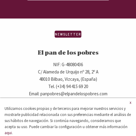
NEWSLETTER
El pan de los pobres
NIF: G-48080436
C/ Alameda de Urquijo nº 28, 2º A
48010 Bilbao, Vizcaya, (España)
Tel. (+34) 94 415 69 20
Email: panpobres@elpandelospobres.com
x
Utilizamos cookies propias y de terceros para mejorar nuestros servicios y
© 2020 elpandelospobres.com.
mostrarle publicidad relacionada con sus preferencias mediante el análisis de
Aviso legal
Cláusula de exención de responsabilidad
sus hábitos de navegación. Si continúa navegando, consideramos que
Política de privacidad
acepta su uso. Puede cambiar la configuración u obtener más información
aqui
.