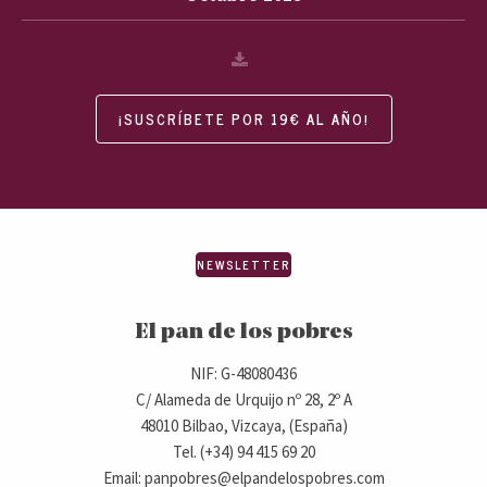
¡SUSCRÍBETE POR 19€ AL AÑO!
NEWSLETTER
El pan de los pobres
NIF: G-48080436
C/ Alameda de Urquijo nº 28, 2º A
48010 Bilbao, Vizcaya, (España)
Tel. (+34) 94 415 69 20
Email: panpobres@elpandelospobres.com