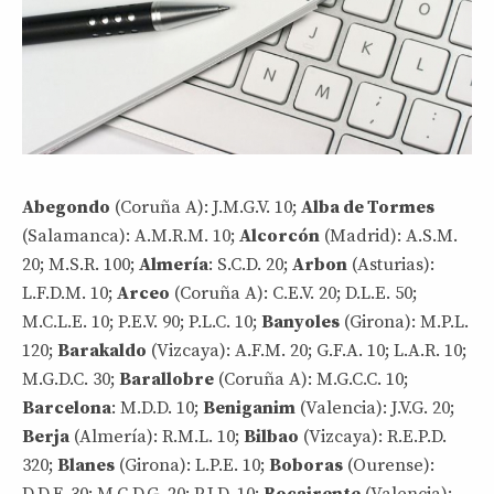
Abegondo
(Coruña A): J.M.G.V. 10;
Alba de Tormes
(Salamanca): A.M.R.M. 10;
Alcorcón
(Madrid): A.S.M.
20; M.S.R. 100;
Almería
: S.C.D. 20;
Arbon
(Asturias):
L.F.D.M. 10;
Arceo
(Coruña A): C.E.V. 20; D.L.E. 50;
M.C.L.E. 10; P.E.V. 90; P.L.C. 10;
Banyoles
(Girona): M.P.L.
120;
Barakaldo
(Vizcaya): A.F.M. 20; G.F.A. 10; L.A.R. 10;
M.G.D.C. 30;
Barallobre
(Coruña A): M.G.C.C. 10;
Barcelona
: M.D.D. 10;
Beniganim
(Valencia): J.V.G. 20;
Berja
(Almería): R.M.L. 10;
Bilbao
(Vizcaya): R.E.P.D.
320;
Blanes
(Girona): L.P.E. 10;
Boboras
(Ourense):
D.D.F. 30; M.C.D.G. 20; P.J.D. 10;
Bocairente
(Valencia):