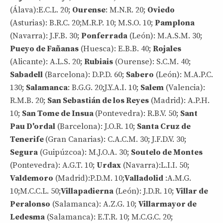
(Álava):E.C.L. 20;
Ourense
: M.N.R. 20;
Oviedo
(Asturias): B.R.C. 20;M.R.P. 10; M.S.O. 10;
Pamplona
(Navarra): J.F.B. 30;
Ponferrada
(León): M.A.S.M. 30;
Pueyo de Fañanas
(Huesca): E.B.B. 40;
Rojales
(Alicante): A.L.S. 20;
Rubiais
(Ourense): S.C.M. 40;
Sabadell
(Barcelona): D.P.D. 60;
Sabero
(León): M.A.P.C.
130;
Salamanca
: B.G.G. 20;J.Y.A.I. 10;
Salem
(Valencia):
R.M.B. 20;
San Sebastián de los Reyes
(Madrid): A.P.H.
10;
San Tome de Insua
(Pontevedra): R.B.V. 50;
Sant
Pau D'ordal
(Barcelona): J.O.R. 10;
Santa Cruz de
Tenerife
(Gran Canarias): C.A.C.M. 30; J.F.D.V. 30;
Segura
(Guipúzcoa): M.J.O.A. 30;
Soutelo de Montes
(Pontevedra): A.G.T. 10;
Urdax
(Navarra):L.I.I. 50;
Valdemoro
(Madrid):P.D.M. 10;
Valladolid
:A.M.G.
10;M.C.C.L. 50;
Villapadierna
(León): J.D.R. 10;
Villar de
Peralonso
(Salamanca): A.Z.G. 10;
Villarmayor de
Ledesma
(Salamanca): E.T.R. 10; M.C.G.C. 20;