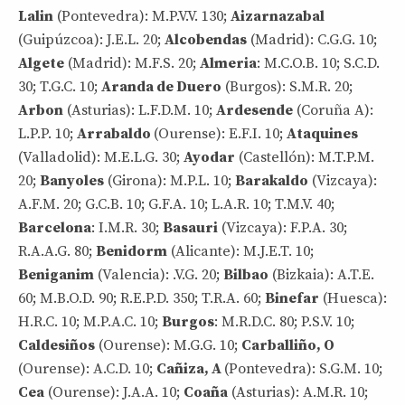
Lalin
(Pontevedra): M.P.V.V. 130;
Aizarnazabal
(Guipúzcoa): J.E.L. 20;
Alcobendas
(Madrid): C.G.G. 10;
Algete
(Madrid): M.F.S. 20;
Almeria
: M.C.O.B. 10; S.C.D.
30; T.G.C. 10;
Aranda de Duero
(Burgos): S.M.R. 20;
Arbon
(Asturias): L.F.D.M. 10;
Ardesende
(Coruña A):
L.P.P. 10;
Arrabaldo
(Ourense): E.F.I. 10;
Ataquines
(Valladolid): M.E.L.G. 30;
Ayodar
(Castellón): M.T.P.M.
20;
Banyoles
(Girona): M.P.L. 10;
Barakaldo
(Vizcaya):
A.F.M. 20; G.C.B. 10; G.F.A. 10; L.A.R. 10; T.M.V. 40;
Barcelona
: I.M.R. 30;
Basauri
(Vizcaya): F.P.A. 30;
R.A.A.G. 80;
Benidorm
(Alicante): M.J.E.T. 10;
Beniganim
(Valencia): .V.G. 20;
Bilbao
(Bizkaia): A.T.E.
60; M.B.O.D. 90; R.E.P.D. 350; T.R.A. 60;
Binefar
(Huesca):
H.R.C. 10; M.P.A.C. 10;
Burgos
: M.R.D.C. 80; P.S.V. 10;
Caldesiños
(Ourense): M.G.G. 10;
Carballiño, O
(Ourense): A.C.D. 10;
Cañiza, A
(Pontevedra): S.G.M. 10;
Cea
(Ourense): J.A.A. 10;
Coaña
(Asturias): A.M.R. 10;