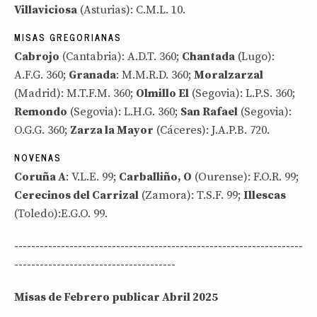
Villaviciosa
(Asturias): C.M.L. 10.
MISAS GREGORIANAS
Cabrojo
(Cantabria): A.D.T. 360;
Chantada
(Lugo):
A.F.G. 360;
Granada
: M.M.R.D. 360;
Moralzarzal
(Madrid): M.T.F.M. 360;
Olmillo El
(Segovia): L.P.S. 360;
Remondo
(Segovia): L.H.G. 360;
San Rafael
(Segovia):
O.G.G. 360;
Zarza la Mayor
(Cáceres): J.A.P.B. 720.
NOVENAS
Coruña A
: V.L.E. 99;
Carballiño, O
(Ourense): F.O.R. 99;
Cerecinos del Carrizal
(Zamora): T.S.F. 99;
Illescas
(Toledo):E.G.O. 99.
--------------------------------------------------------------------
--------------------------------------
Misas de Febrero publicar Abril 2025