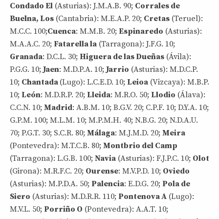
Condado El
(Asturias): J.M.A.B. 90;
Corrales de
Buelna, Los
(Cantabria): M.E.A.P. 20;
Cretas
(Teruel):
M.C.C. 100;
Cuenca
: M.M.B. 20;
Espinaredo
(Asturias):
M.A.A.C. 20;
Fatarella la
(Tarragona): J.F.G. 10;
Granada
: D.C.L. 30;
Higuera de las Dueñas
(Ávila):
P.G.G. 10;
Jaen
: M.D.P.A. 10;
Jarrio
(Asturias): M.D.C.P.
10;
Chantada
(Lugo): L.C.E.D. 10;
Leioa
(Vizcaya): M.B.P.
10;
León
: M.D.R.P. 20;
Lleida
: M.R.O. 50;
Llodio
(Álava):
C.C.N. 10;
Madrid
: A.B.M. 10; B.G.V. 20; C.P.F. 10; D.Y.A. 10;
G.P.M. 100; M.L.M. 10; M.P.M.H. 40; N.B.G. 20; N.D.A.U.
70; P.G.T. 30; S.C.R. 80;
Málaga
: M.J.M.D. 20;
Meira
(Pontevedra): M.T.C.B. 80;
Montbrio del Camp
(Tarragona): L.G.B. 100;
Navia
(Asturias): F.J.P.C. 10;
Olot
(Girona): M.R.F.C. 20;
Ourense
: M.V.P.D. 10;
Oviedo
(Asturias): M.P.D.A. 50;
Palencia
: E.D.G. 20;
Pola de
Siero
(Asturias): M.D.R.R. 110;
Pontenova A
(Lugo):
M.V.L. 50;
Porriño O
(Pontevedra): A.A.T. 10;