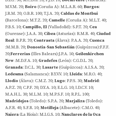
M.V.M. 20;
Boiro
(Coruña A): M.L.A.R. 60;
Burgos
:
J.R.M. 20; O.B.R. 100; T.J.A. 20;
Caldas de Montbui
(Barcelona): M.T.Z. 20;
Camelle
(Coruña A): M.L.T. 40;
P.B.S. 10;
Campillo, El
(Valladolid): S.P.T. 20;
Cea
(Ourense): J.A.A. 30;
Cibea
(Asturias): R.M.R. 40;
Ciudad
Real
: B.P.R. 20;
Contrasta
(Álava): P.A.A. 20;
Cuenca
:M.M.B. 20;
Donostia-San Sebastián
(Guipúzcoa):F.F.F.
20;
Ferrerias
(Illes Balears):J.P.A. 50;
Geilenkirchen
Nrw
:M.D.F.A. 10;
Gradefes
(León): C.G.D.L. 20;
Granada
: D.C.L. 30;
Lasarte
(Guipúzcoa): A.I.S.A. 20;
Ledesma
(Salamanca): B.Y.V.V. 10;
Lleida
: M.R.O. 40;
Llodio
(Álava): C.M.Z. 20;
Lugo
: P.P.S. 30;
Madrid
:
A.P.Z. 20; C.P.F. 20; D.Y.A. 10; E.L.G. 10; I.D.C.V. 10;
M.A.H.L. 30; M.L.M. 10; M.P.S.F. 10; R.P.L. 100;
Madridejos
(Toledo): S.P.A. 20;
Marjaliza
(Toledo):
A.F.R. 40; S.F.R. 10;
Motilleja
(Albacete): C.M.O. 40;
Najera
(La Rioja): M.I.G.S. 10;
Nanclares de la Oca