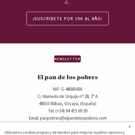
¡SUSCRÍBETE POR 19€ AL AÑO!
NEWSLETTER
El pan de los pobres
NIF: G-48080436
C/ Alameda de Urquijo nº 28, 2º A
48010 Bilbao, Vizcaya, (España)
Tel. (+34) 94 415 69 20
Email: panpobres@elpandelospobres.com
x
Utilizamos cookies propias y de terceros para mejorar nuestros servicios y
© 2020 elpandelospobres.com.