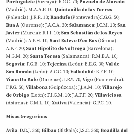
Portugalete
(Vizcaya): R.G.C. 70;
Pozuelo de Alarcón
(Madrid): M.A.A.P. 10;
Quintanilla de las Torres
(Palencia): J.R.R. 10;
Randufe
(Pontevedra):I.G.G. 50;
Rua A
(Ourense): J.A.C.A. 20;
Salamanca
: J.C.M. 10;
San
Javier
(Murcia): R.I.I. 10;
San Sebastián de los Reyes
(Madrid): A.P.H. 10;
Sant Esteve D'en Bas
(Girona):
A.F.F. 20;
Sant Hipolito de Voltrega
(Barcelona):
M.G.M. 20;
Santa Teresa
(Salamanca): R.M.B.A. 10;
Segovia
: P.G.B. 10;
Tejerina
(León): E.E.G. 30;
Val de
San Román
(León): A.C.C. 10;
Valladolid
: E.F.F. 10;
Viana Do Bolo
(Ourense): I.R.Y. 70;
Vigo
(Pontevedra):
F.F.G. 50;
Villabona
(Guipúzcoa): J.J.A.M. 10;
Villarejo
de Orbigo
(León): F.I.G.M. 10; J.A.F.F. 20;
Villaviciosa
(Asturias): C.M.L. 10;
Xativa
(Valencia): G.P.C. 10.
Misas Gregorinas
Ávila
: D.D.J. 360;
Bilbao
(Bizkaia): J.S.C. 360;
Boadilla del