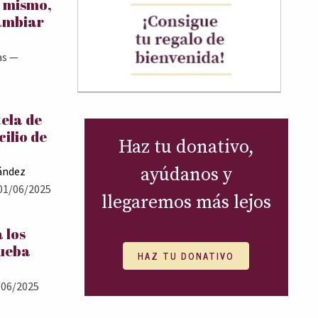
í mismo,
ambiar
as
—
tela de
cilio de
Haz tu donativo,
ayúdanos y
ández
01/06/2025
llegaremos más lejos
 los
rueba
HAZ TU DONATIVO
06/2025