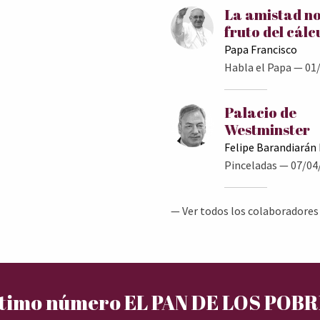
La amistad no
fruto del cálc
Papa Francisco
Habla el Papa
— 01/
Palacio de
Westminster
Felipe Barandiarán
Pinceladas
— 07/04
— Ver todos los colaboradores
timo número EL PAN DE LOS POB