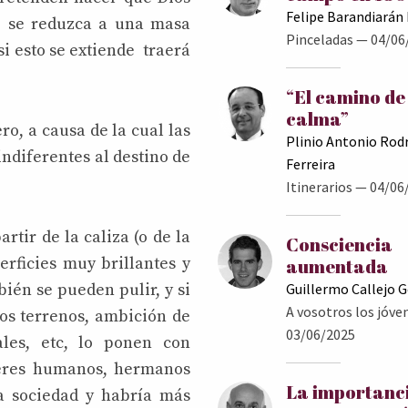
Felipe Barandiarán
re se reduzca a una masa
Pinceladas
— 04/06
si esto se extiende traerá
“El camino de
calma”
ro, a causa de la cual las
Plinio Antonio Rod
indiferentes al destino de
Ferreira
Itinerarios
— 04/06
tir de la caliza (o de la
Consciencia
rficies muy brillantes y
aumentada
ién se pueden pulir, y si
Guillermo Callejo 
A vosotros los jóve
os terrenos, ambición de
03/06/2025
ales, etc, lo ponen con
seres humanos, hermanos
La importanc
la sociedad y habría más