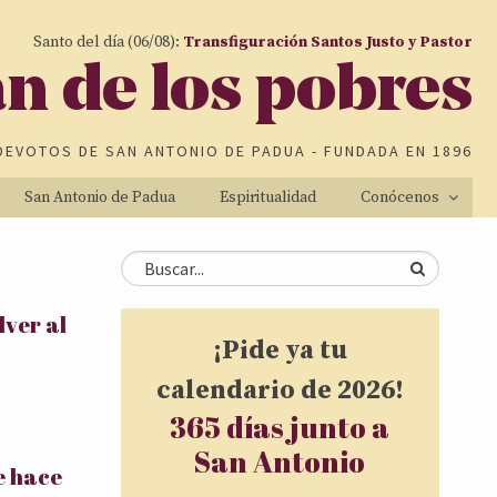
Santo del día (06/08):
Transfiguración Santos Justo y Pastor
an de los pobres
DEVOTOS DE
SAN ANTONIO DE PADUA
- FUNDADA EN 1896
San Antonio de Padua
Espiritualidad
Conócenos
Formulario de
Buscar
ver al
búsqueda
¡Pide ya tu
calendario de 2026!
365 días junto a
San Antonio
e hace