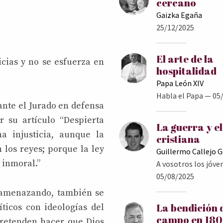
cercano
Gaizka Egaña
25/12/2025
El arte de la
icias y no se esfuerza en
hospitalidad
Papa León XIV
Habla el Papa
— 05/
ante el Jurado en defensa
 su artículo “Despierta
La guerra y e
na injusticia, aunque la
cristiana
 los reyes; porque la ley
Guillermo Callejo 
 inmoral.”
A vosotros los jóve
05/08/2025
 amenazando, también se
La bendición 
ticos con ideologías del
campo en 18
pretenden hacer que Dios