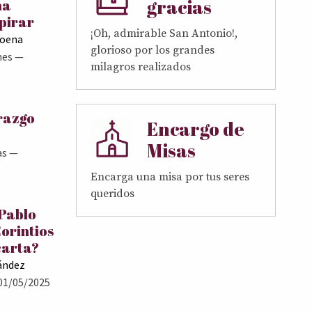
gracias
ma
pirar
¡Oh, admirable San Antonio!,
Goena
glorioso por los grandes
nes
—
milagros realizados
erazgo
Encargo de
Misas
as
—
Encarga una misa por tus seres
queridos
 Pablo
Corintios
carta?
ández
01/05/2025