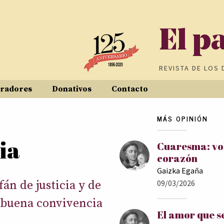
El p
REVISTA DE
LOS 
radores
Donativos
Contacto
MÁS OPINIÓN
ia
Cuaresma: vol
corazón
Gaizka Egaña
án de justicia y de
09/03/2026
 buena convivencia
El amor que s