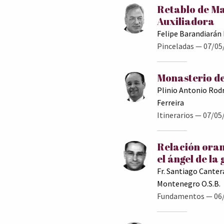
Retablo de M
Auxiliadora
Felipe Barandiarán
Pinceladas
— 07/05
Monasterio de
Plinio Antonio Rod
Ferreira
Itinerarios
— 07/05
Relación oran
el ángel de la
Fr. Santiago Canter
Montenegro O.S.B.
Fundamentos
— 06