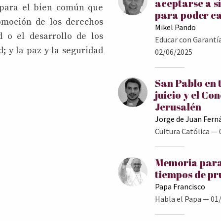
aceptarse a s
o para el bien común que
para poder c
omoción de los derechos
Mikel Pando
 o el desarrollo de los
Educar con Garantí
; y la paz y la seguridad
02/06/2025
San Pablo en 
juicio y el Con
Jerusalén
Jorge de Juan Fern
Cultura Católica
— 
Memoria para
tiempos de p
Papa Francisco
Habla el Papa
— 01/