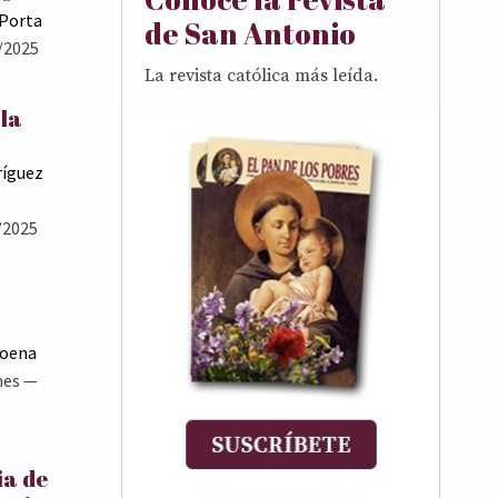
 Porta
de San Antonio
/2025
La revista católica más leída.
 la
ríguez
/2025
Goena
nes
—
ia de