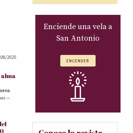
Enciende una vela a
San Antonio
08/2025
ENCENDER
l alma
Goena
nes
—
del
00
Conoce la revista