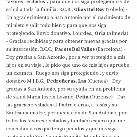
favores recibidos y para que nos siga protegiendo y de
salud a toda la familia. R.C.B.;
Olias Del Rey
(Toledo) -
En agradecimiento a San Antonio por el nacimiento de
mi nieto y salir todo bien y para que nos siga
protegiendo. Envío donativo. Lourdes.;
Oria
(Almeria)
- Gracias recibidas y para obtener nuevas gracias por
su intercesión. R.C.C.;
Parets Del Valles
(Barcelona) -
Doy gracias a San Antonio , por a ver protegido a mis
hijos en su viaje , le pido que uno de mis hijos apruebe
un examen . Ruego nos siga protegiendo , y envió
donativo M.I.B.G.;
Pedroñeras, Las
(Cuenca) - Doy
gracias a San Antonio, por su ayuda en un problema
de salud Maria Josefa Lozano;
Petin
(Ourense) - Dar
las gracias recibidas al Padre eterno, a Jesús y su
Santísima madre, por mediación de San Antonio, por
todos los favores recibidos y también espero que me
concedan otros que tengo pedidos y que nos siga
protegiendo San Antonio Bendito. Mando limosna