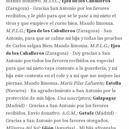
Mando donativo.
M.I.V.C.;
Ejea de los Caballeros
(Zaragoza) - Gracias San Antonio por los favores
recibidos, y le pido para que se le pase a mi nieto el
virus y que empiece el curso bien. Mando limosna.
M.P.L.G.;
Ejea de los Caballeros
(Zaragoza) - San
Antonio, para que se calme mi hija y todas las pruebas
de Carlos salgan Bien. Mando limosna.
M.P.L.G.;
Ejea
de los Caballeros
(Zaragoza) - Doy gracias a San
Antonio por todos los favores recibidos en especial
para que mi nieto vaya contento a la guardería, y mi
hija este contenta en el cole y a mí que me mejore las
piernas. Mando limosna.
María Pilar
Lafuente;
Estella
(Navarra) - En agradecimiento a San Antonio por la
protección de mis hijos.
Una suscriptora;
Galapagar
(Madrid) - Gracias a San Antonio por los favores
recibidos. Envío donativo.
A.G.M.;
Getafe
(Madrid) -
Gracias a San Antonio por los favores otorgados.
Milagros del Sol;
Gijón
(Asturias) - Mi hija afrontaba