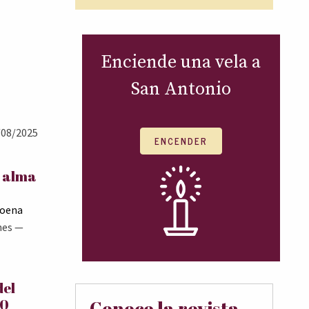
Enciende una vela a
San Antonio
08/2025
ENCENDER
l alma
Goena
nes
—
del
00
Conoce la revista