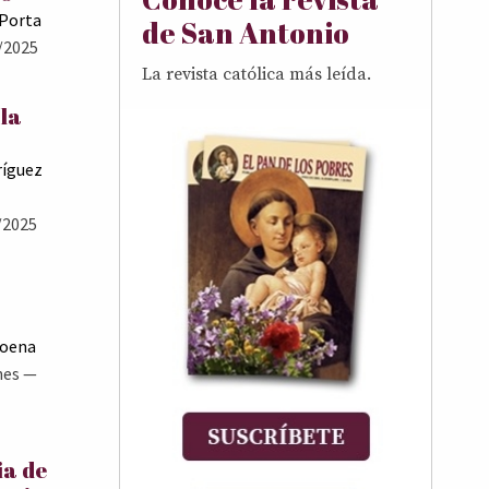
 Porta
de San Antonio
/2025
La revista católica más leída.
 la
ríguez
/2025
Goena
nes
—
ia de