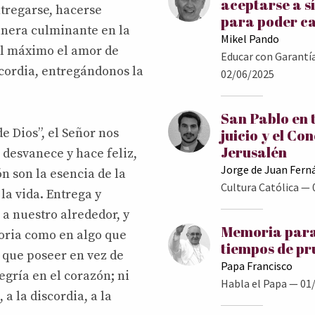
aceptarse a s
entregarse, hacerse
para poder c
anera culminante en la
Mikel Pando
al máximo el amor de
Educar con Garantí
cordia, entregándonos la
02/06/2025
San Pablo en 
e Dios”, el Señor nos
juicio y el Con
Jerusalén
 desvanece y hace feliz,
Jorge de Juan Fern
n son la esencia de la
Cultura Católica
— 
la vida. Entrega y
 a nuestro alrededor, y
Memoria para
oria como en algo que
tiempos de p
 que poseer en vez de
Papa Francisco
egría en el corazón; ni
Habla el Papa
— 01/
 a la discordia, a la