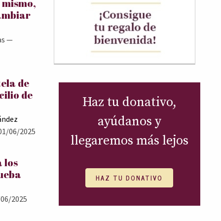
í mismo,
ambiar
as
—
tela de
cilio de
Haz tu donativo,
ayúdanos y
ández
01/06/2025
llegaremos más lejos
 los
rueba
HAZ TU DONATIVO
06/2025