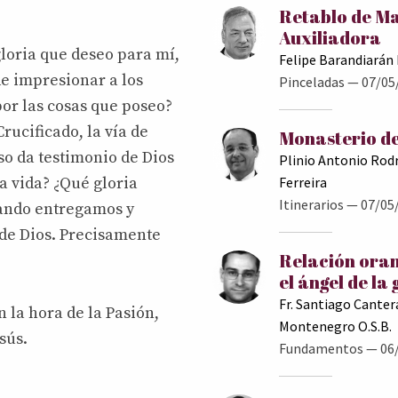
Retablo de M
Auxiliadora
loria que deseo para mí,
Felipe Barandiarán
de impresionar a los
Pinceladas
— 07/05
or las cosas que poseo?
Crucificado, la vía de
Monasterio de
so da testimonio de Dios
Plinio Antonio Rod
Ferreira
a vida? ¿Qué gloria
Itinerarios
— 07/05
uando entregamos y
 de Dios. Precisamente
Relación oran
el ángel de la
Fr. Santiago Canter
n la hora de la Pasión,
Montenegro O.S.B.
sús.
Fundamentos
— 06