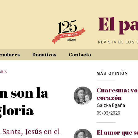
El p
REVISTA DE
LOS 
radores
Donativos
Contacto
MÁS OPINIÓN
ORIA
n son la
Cuaresma: vol
corazón
gloria
Gaizka Egaña
09/03/2026
Santa, Jesús en el
El amor que s