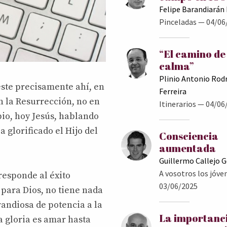
Felipe Barandiarán
Pinceladas
— 04/06
“El camino de
calma”
Plinio Antonio Rod
este precisamente ahí, en
Ferreira
n la Resurrección, no en
Itinerarios
— 04/06
bio, hoy Jesús, hablando
a glorificado el Hijo del
Consciencia
aumentada
Guillermo Callejo 
A vosotros los jóve
responde al éxito
03/06/2025
 para Dios, no tiene nada
andiosa de potencia a la
La importanc
a gloria es amar hasta