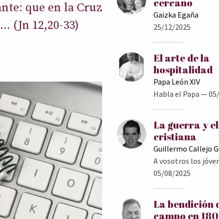
cercano
nte: que en la Cruz
Gaizka Egaña
.. (Jn 12,20-33)
25/12/2025
5
El arte de la
hospitalidad
Papa León XIV
Habla el Papa
— 05/
La guerra y e
cristiana
Guillermo Callejo 
A vosotros los jóve
05/08/2025
La bendición 
campo en 18