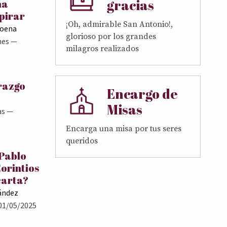
gracias
ma
pirar
¡Oh, admirable San Antonio!,
Goena
glorioso por los grandes
nes
—
milagros realizados
erazgo
Encargo de
Misas
as
—
Encarga una misa por tus seres
queridos
 Pablo
Corintios
carta?
ández
01/05/2025