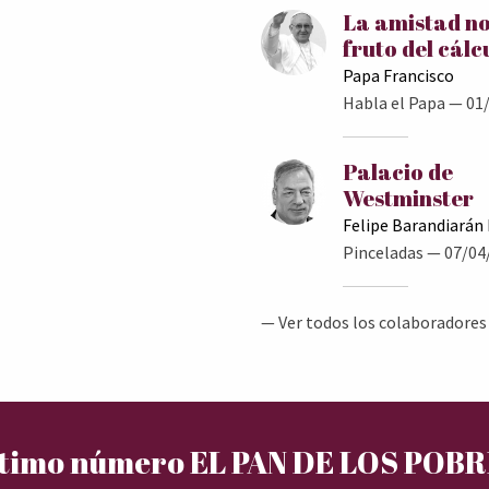
La amistad no
fruto del cálc
Papa Francisco
Habla el Papa
— 01/
Palacio de
Westminster
Felipe Barandiarán
Pinceladas
— 07/04
— Ver todos los colaboradores
timo número EL PAN DE LOS POB