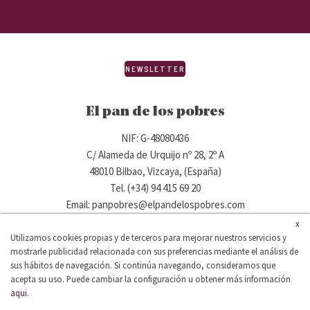
NEWSLETTER
El pan de los pobres
NIF: G-48080436
C/ Alameda de Urquijo nº 28, 2º A
48010 Bilbao, Vizcaya, (España)
Tel. (+34) 94 415 69 20
Email: panpobres@elpandelospobres.com
x
Utilizamos cookies propias y de terceros para mejorar nuestros servicios y
© 2020 elpandelospobres.com.
mostrarle publicidad relacionada con sus preferencias mediante el análisis de
Aviso legal
Cláusula de exención de responsabilidad
sus hábitos de navegación. Si continúa navegando, consideramos que
Política de privacidad
acepta su uso. Puede cambiar la configuración u obtener más información
aqui
.