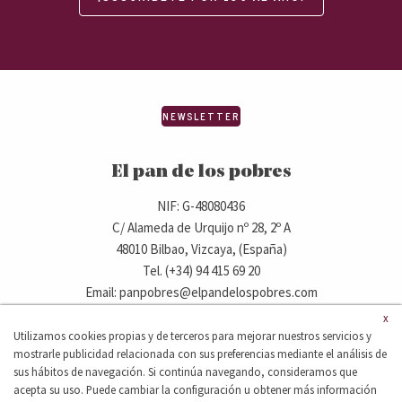
NEWSLETTER
El pan de los pobres
NIF: G-48080436
C/ Alameda de Urquijo nº 28, 2º A
48010 Bilbao, Vizcaya, (España)
Tel. (+34) 94 415 69 20
Email: panpobres@elpandelospobres.com
x
Utilizamos cookies propias y de terceros para mejorar nuestros servicios y
© 2020 elpandelospobres.com.
mostrarle publicidad relacionada con sus preferencias mediante el análisis de
Aviso legal
Cláusula de exención de responsabilidad
sus hábitos de navegación. Si continúa navegando, consideramos que
Política de privacidad
acepta su uso. Puede cambiar la configuración u obtener más información