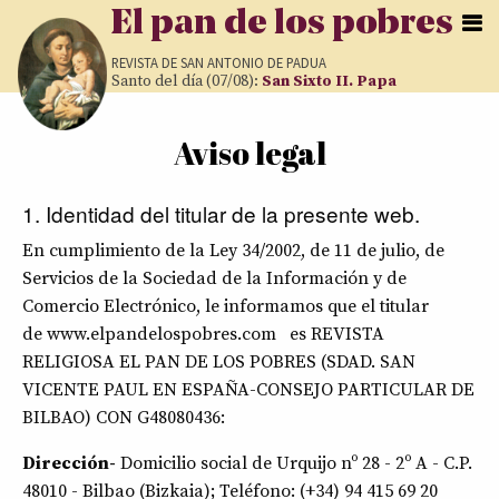
Pasar al contenido principal
El pan de los pobres
REVISTA DE
SAN ANTONIO DE PADUA
Santo del día (07/08):
San Sixto II. Papa
Aviso legal
Usted está aquí
1. Identidad del titular de la presente web.
En cumplimiento de la Ley 34/2002, de 11 de julio, de
Servicios de la Sociedad de la Información y de
Comercio Electrónico, le informamos que el titular
de www.elpandelospobres.com es REVISTA
RELIGIOSA EL PAN DE LOS POBRES (SDAD. SAN
VICENTE PAUL EN ESPAÑA-CONSEJO PARTICULAR DE
BILBAO) CON G48080436:
Dirección-
Domicilio social de Urquijo nº 28 - 2º A - C.P.
48010 - Bilbao (Bizkaia); Teléfono: (+34) 94 415 69 20