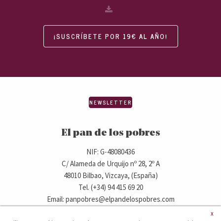
¡SUSCRÍBETE POR 19€ AL AÑO!
NEWSLETTER
El pan de los pobres
NIF: G-48080436
C/ Alameda de Urquijo nº 28, 2º A
48010 Bilbao, Vizcaya, (España)
Tel. (+34) 94 415 69 20
Email: panpobres@elpandelospobres.com
x