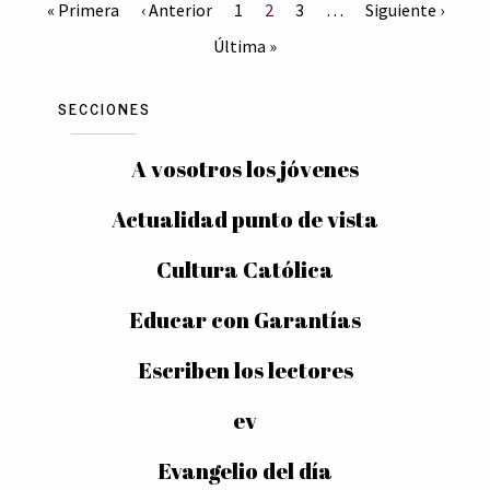
« Primera
‹ Anterior
1
2
3
…
Siguiente ›
Última »
SECCIONES
A vosotros los jóvenes
Actualidad punto de vista
Cultura Católica
Educar con Garantías
Escriben los lectores
ev
Evangelio del día