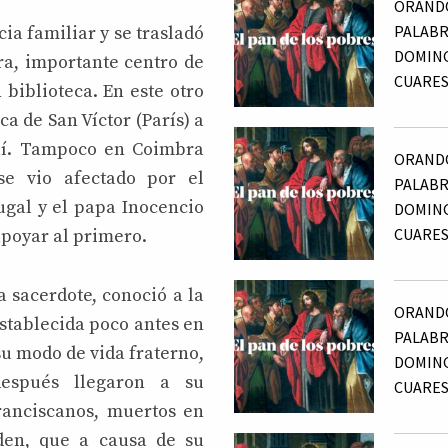
ORANDO
PALABRA
ia familiar y se trasladó
DOMIN
ra, importante centro de
CUARE
biblioteca. En este otro
ca de San Víctor (París) a
llí. Tampoco en Coimbra
ORANDO
se vio afectado por el
PALABRA
ugal y el papa Inocencio
DOMIN
CUARE
apoyar al primero.
 sacerdote, conoció a la
ORANDO
tablecida poco antes en
PALABR
 su modo de vida fraterno,
DOMIN
espués llegaron a su
CUARE
ranciscanos, muertos en
den, que a causa de su