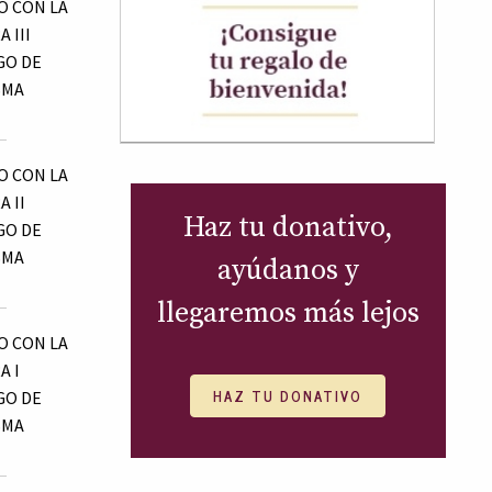
 CON LA
 III
GO DE
SMA
 CON LA
 II
Haz tu donativo,
GO DE
SMA
ayúdanos y
llegaremos más lejos
 CON LA
A I
HAZ TU DONATIVO
GO DE
SMA