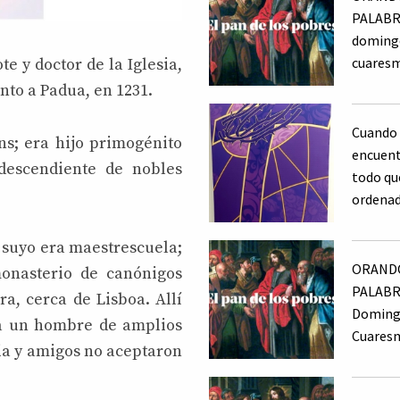
PALABR
doming
cuares
e y doctor de la Iglesia,
unto a Padua, en 1231.
Cuando 
s; era hijo primogénito
encuentr
descendiente de nobles
todo qu
ordena
o suyo era maestrescuela;
ORANDO
monasterio de canónigos
PALABR
a, cerca de Lisboa. Allí
Doming
 a un hombre de amplios
Cuares
ia y amigos no aceptaron