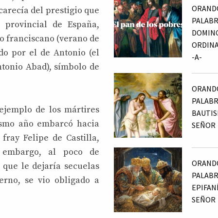
ORANDO
carecía del prestigio que
PALABRA
, provincial de España,
DOMING
to franciscano (verano de
ORDINA
o por el de Antonio (el
-A-
ntonio Abad), símbolo de
ORANDO
PALABR
ejemplo de los mártires
BAUTIS
ismo año embarcó hacia
SEÑOR
ray Felipe de Castilla,
n embargo, al poco de
ORANDO
que le dejaría secuelas
PALABR
ierno, se vio obligado a
EPIFAN
SEÑOR