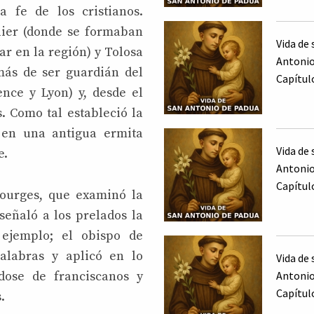
a fe de los cristianos.
lier (donde se formaban
Vida de 
ar en la región) y Tolosa
Antonio
más de ser guardián del
Capítul
ence y Lyon) y, desde el
. Como tal estableció la
d en una antigua ermita
Vida de 
e.
Antonio
Capítul
Bourges, que examinó la
señaló a los prelados la
 ejemplo; el obispo de
alabras y aplicó en lo
Vida de 
dose de franciscanos y
Antonio
Capítul
.