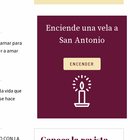
Enciende una vela a
San Antonio
 amar para
r a amar
ENCENDER
la vida que
 se hace
Conoce la revista
 CON LA