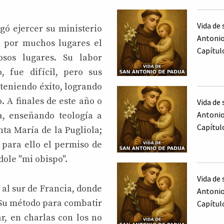
Vida de 
gó ejercer su ministerio
Antonio
ía por muchos lugares el
Capítul
osos lugares. Su labor
, fue difícil, pero sus
teniendo éxito, logrando
. A finales de este año o
Vida de 
Antonio
a, enseñando teología a
Capítul
nta María de la Pugliola;
 para ello el permiso de
dole "mi obispo".
Vida de 
 al sur de Francia, donde
Antonio
. Su método para combatir
Capítul
ar, en charlas con los no