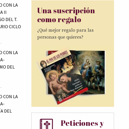
 CON LA
Una suscripción
 II
como regalo
O DEL T.
RIO CICLO
¿Qué mejor regalo para las
personas que quieres?
 CON LA
A-
MO DEL
 CON LA
A-
ÍA DEL
Peticiones y