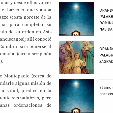
olas y desde ellas volver
ó el barco en que viajaba
ORANDO
PALABRA
zzo (costa noreste de la
DOMIN
ana, para completar su
NAVIDA
tulo de su orden en Asís
ranciscanos); allí conoció
a Coimbra para ponerse al
ORANDO
Romaña (circunscripción
PALABR
).
SAGRAD
de Montepaolo (cerca de
endarle alguna misión de
El amor
na salud, predicó en la
hace ce
mente sus palabras, pero
unas ordenaciones de