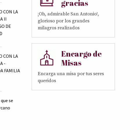
gracias
 CON LA
¡Oh, admirable San Antonio!,
 II
glorioso por los grandes
GO DE
milagros realizados
D
Encargo de
 CON LA
Misas
A -
A FAMILIA
Encarga una misa por tus seres
queridos
 que se
rcano