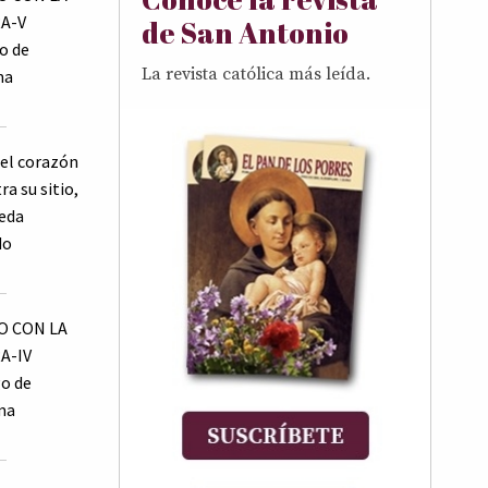
A-V
de San Antonio
o de
La revista católica más leída.
ma
el corazón
a su sitio,
eda
do
 CON LA
A-IV
o de
ma