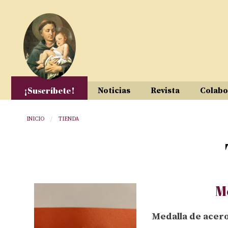
Pasar al contenido principal
¡Suscríbete!
Noticias
Revista
Colabo
Usted está aquí
INICIO
TIENDA
M
Medalla de acero