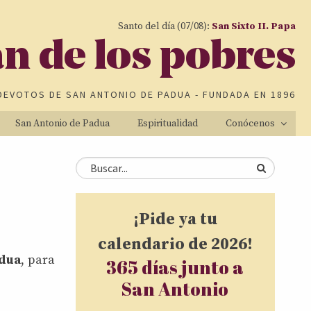
Santo del día (07/08):
San Sixto II. Papa
an de los pobres
DEVOTOS DE
SAN ANTONIO DE PADUA
- FUNDADA EN 1896
San Antonio de Padua
Espiritualidad
Conócenos
Formulario de
Buscar
búsqueda
¡Pide ya tu
calendario de 2026!
adua
, para
365 días junto a
San Antonio