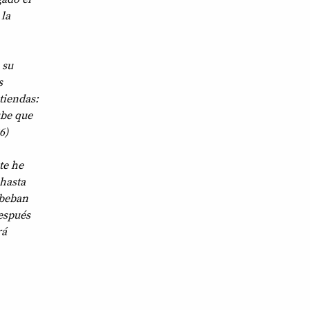
 la
 su
s
tiendas:
ube que
6)
te he
hasta
 beban
Después
rá