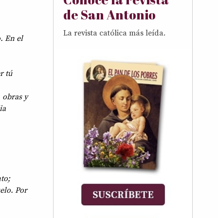
de San Antonio
La revista católica más leída.
. En el
r tú
 obras y
ia
to;
elo. Por