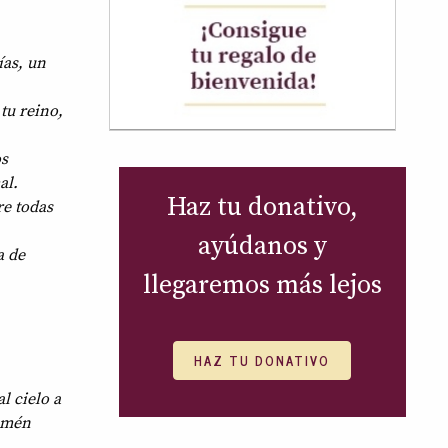
ías, un
tu reino,
os
al.
Haz tu donativo,
re todas
ayúdanos y
a de
llegaremos más lejos
HAZ TU DONATIVO
l cielo a
 Amén