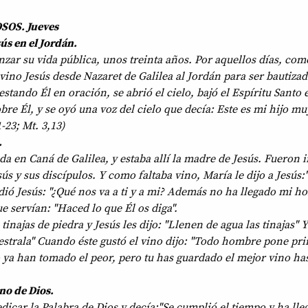
OS. Jueves
ús en el Jordán.
zar su vida pública, unos treinta años. Por aquellos días, com
vino Jesús desde Nazaret de Galilea al Jordán para ser bautiza
estando Él en oración, se abrió el cielo, bajó el Espíritu Santo
bre Él, y se oyó una voz del cielo que decía: Este es mi hijo m
-23; Mt. 3,13)
.
a en Caná de Galilea, y estaba allí la madre de Jesús. Fueron 
ús y sus discípulos. Y como faltaba vino, María le dijo a Jesús
ió Jesús: "¿Qué nos va a ti y a mi? Además no ha llegado mi ho
ue servían: "Haced lo que Él os diga".
inajas de piedra y Jesús les dijo: "Llenen de agua las tinajas" Y
estrala" Cuando éste gustó el vino dijo: "Todo hombre pone pri
ya han tomado el peor, pero tu has guardado el mejor vino ha
no de Dios.
icar la Palabra de Dios y decía:"Se cumplió el tiempo y ha lle