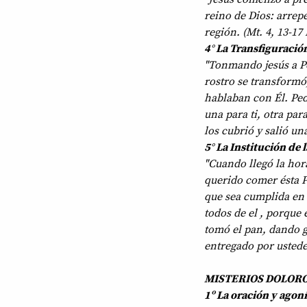
reino de Dios: arrepe
región. (Mt. 4, 13-17
4° La Transfiguració
"Tonmando jesús a Pe
rostro se transformó,
hablaban con Él. Pedr
una para ti, otra par
los cubrió y salió una
5° La Institución de l
"Cuando llegó la hora
querido comer ésta P
que sea cumplida en 
todos de el , porque 
tomó el pan, dando gr
entregado por ustede
MISTERIOS DOLOROS
1º La oración y agon