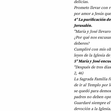
delicias.
Prometo llevar con r
por amor a Jesús que
4º La purificación d
Jerusalén.
"María y José llevaro
¿Por qué nos excusam
deberes?
Cumpliré con mis obl
leyes de la Iglesia de
5º María y José encue
"Después de tres día
2, 46)
La Sagrada Familia 
de ir al Templo por 
se quedó para demost
padres no deben opon
Guardaré siempre el 
devoción a la Iglesia