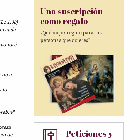
Una suscripción
como regalo
Lc 1,38)
dornada
¿Qué mejor regalo para las
personas que quieres?
mpondré
rvió a
 lo
esebre"
breza
Peticiones y
fán de