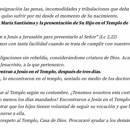
esignación las penas, incomodidades y tribulaciones que deba 
 quiso sufrir por mi desde el momento de Su nacimiento.
e María Santísima y la presentación de Su Hijo en el Templo de
n a Jesús a Jerusalén para presentarlo al Señor" (Lc 2,22)
os con tanta facilidad cuando se trata de cumplir con nuestro
igaciones sin rebeldía, considerándome criatura de Dios. Acat
 Jesucristo, a la que pertenezco.
ntran a Jesús en el Templo, después de tres días.
s, lo encontraron en el templo, sentado en medio de los doctore
fue al Templo según su costumbre. ¿Tenemos nosotros esta cos
lo menos los días mandados? Encontraron a Jesús en el Templ
rar que los hijos tienen voluntad de seguir su vocación y que 
erse a ella.
respeto al Templo, Casa de Dios. Procuraré ayudar a los demás
.