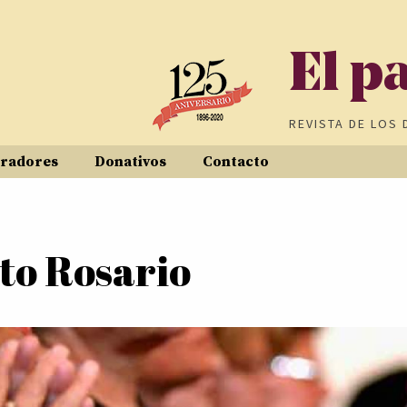
El p
REVISTA DE
LOS 
radores
Donativos
Contacto
to Rosario