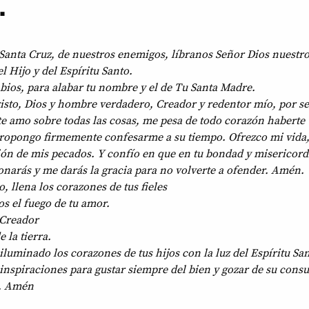
.
a Santa Cruz, de nuestros enemigos, líbranos Señor Dios nuestro
 Hijo y del Espíritu Santo.
abios, para alabar tu nombre y el de Tu Santa Madre.
risto, Dios y hombre verdadero, Creador y redentor mío, por se
te amo sobre todas las cosas, me pesa de todo corazón haberte
propongo firmemente confesarme a su tiempo. Ofrezco mi vida,
ción de mis pecados. Y confío en que en tu bondad y misericord
donarás y me darás la gracia para no volverte a ofender. Amén.
o, llena los corazones de tus fieles
os el fuego de tu amor.
 Creador
e la tierra.
iluminado los corazones de tus hijos con la luz del Espíritu San
 inspiraciones para gustar siempre del bien y gozar de su consu
r. Amén