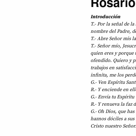
Rosario
Introducción
T.- Por la señal de l
nombre del Padre, del
T.- Abre Señor mis l
T.- Señor mío, Jesuc
quien eres y porque 
ofendido. Quiero y 
trabajos en satisfac
infinita, me los per
G.- Ven Espíritu Sant
R.- Y enciende en ell
G.- Envía tu Espíritu
R.- Y renueva la faz d
G.- Oh Dios, que has 
haznos dóciles a sus
Cristo nuestro Seño