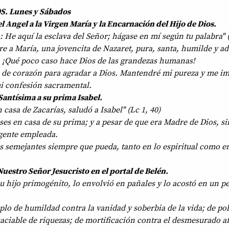
. Lunes y Sábados
l Angel a la Virgen María y la Encarnación del Hijo de Dios.
 He aquí la esclava del Señor; hágase en mí según tu palabra" (
e a María, una jovencita de Nazaret, pura, santa, humilde y a
s. ¡Qué poco caso hace Dios de las grandezas humanas!
o de corazón para agradar a Dios. Mantendré mi pureza y me i
mi confesión sacramental.
 Santísima a su prima Isabel.
casa de Zacarías, saludó a Isabel" (Lc 1, 40)
es en casa de su prima; y a pesar de que era Madre de Dios, si
gente empleada.
 semejantes siempre que pueda, tanto en lo espiritual como en
uestro Señor Jesucristo en el portal de Belén.
su hijo primogénito, lo envolvió en pañales y lo acostó en un p
plo de humildad contra la vanidad y soberbia de la vida; de po
aciable de riquezas; de mortificación contra el desmesurado a