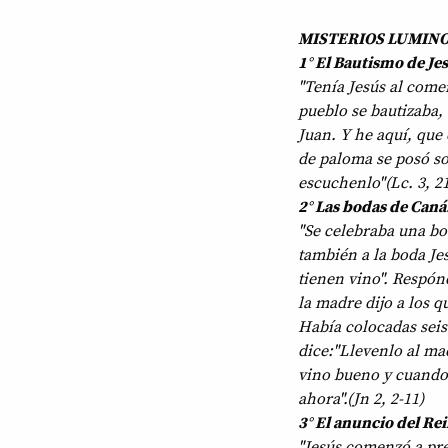
MISTERIOS LUMINOS
1° El Bautismo de Jes
"Tenía Jesús al comen
pueblo se bautizaba, 
Juan. Y he aquí, que 
de paloma se posó so
escuchenlo"(Lc. 3, 21
2° Las bodas de Caná
"Se celebraba una bod
también a la boda Jes
tienen vino". Respónd
la madre dijo a los q
Había colocadas seis t
dice:"Llevenlo al ma
vino bueno y cuando 
ahora".(Jn 2, 2-11)
3° El anuncio del Rei
"Jesús comenzó a pred