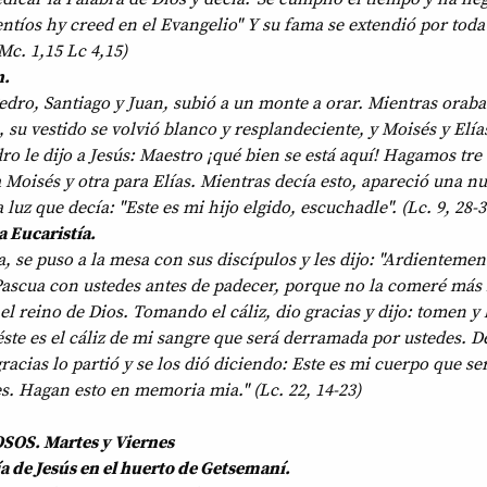
ntíos hy creed en el Evangelio" Y su fama se extendió por toda
 Mc. 1,15 Lc 4,15)
n.
dro, Santiago y Juan, subió a un monte a orar. Mientras oraba
 su vestido se volvió blanco y resplandeciente, y Moisés y Elía
o le dijo a Jesús: Maestro ¡qué bien se está aquí! Hagamos tre 
a Moisés y otra para Elías. Mientras decía esto, apareció una n
 luz que decía: "Este es mi hijo elgido, escuchadle". (Lc. 9, 28-3
a Eucaristía.
, se puso a la mesa con sus discípulos y les dijo: "Ardientemen
ascua con ustedes antes de padecer, porque no la comeré más 
el reino de Dios. Tomando el cáliz, dio gracias y dijo: tomen y
éste es el cáliz de mi sangre que será derramada por ustedes. 
acias lo partió y se los dió diciendo: Este es mi cuerpo que se
s. Hagan esto en memoria mia." (Lc. 22, 14-23)
OS. Martes y Viernes
ía de Jesús en el huerto de Getsemaní.