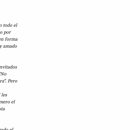
o todo el
do por
 en forma
uy amado
invitados
:"No
ra". Pero
 les
mero el
sta
gado el