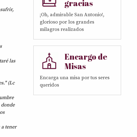
gracias
sufrir,
¡Oh, admirable San Antonio!,
glorioso por los grandes
milagros realizados
s
Encargo de
aré las
Misas
Encarga una misa por tus seres
s." (Lc
queridos
tumbre
o donde
los
 a tener