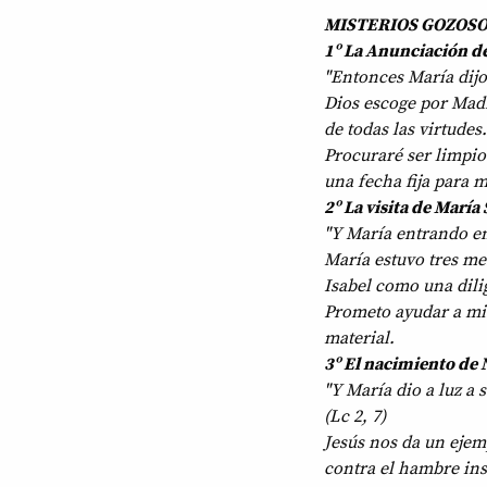
MISTERIOS GOZOSOS
1º La Anunciación de
"Entonces María dijo:
Dios escoge por Madr
de todas las virtude
Procuraré ser limpi
una fecha fija para 
2º La visita de María
"Y María entrando en 
María estuvo tres mes
Isabel como una dili
Prometo ayudar a mis
material.
3º El nacimiento de N
"Y María dio a luz a 
(Lc 2, 7)
Jesús nos da un ejem
contra el hambre ins