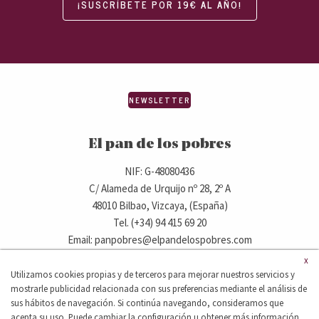
¡SUSCRÍBETE POR 19€ AL AÑO!
NEWSLETTER
El pan de los pobres
NIF: G-48080436
C/ Alameda de Urquijo nº 28, 2º A
48010 Bilbao, Vizcaya, (España)
Tel. (+34) 94 415 69 20
Email: panpobres@elpandelospobres.com
x
Utilizamos cookies propias y de terceros para mejorar nuestros servicios y
© 2020 elpandelospobres.com.
mostrarle publicidad relacionada con sus preferencias mediante el análisis de
Aviso legal
Cláusula de exención de responsabilidad
sus hábitos de navegación. Si continúa navegando, consideramos que
Política de privacidad
acepta su uso. Puede cambiar la configuración u obtener más información