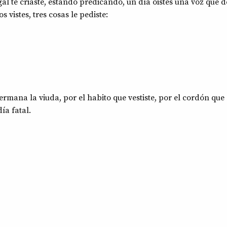
 te criaste, estando predicando, un día oistes una voz que de
s vistes, tres cosas le pediste:
rmana la viuda, por el habito que vestiste, por el cordón que 
ía fatal.