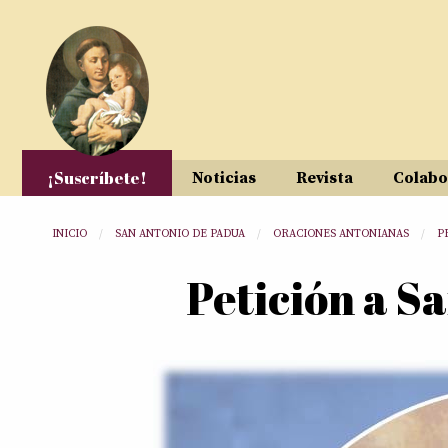
Pasar al contenido principal
¡Suscríbete!
Noticias
Revista
Colabo
Usted está aquí
INICIO
SAN ANTONIO DE PADUA
ORACIONES ANTONIANAS
P
Petición a S