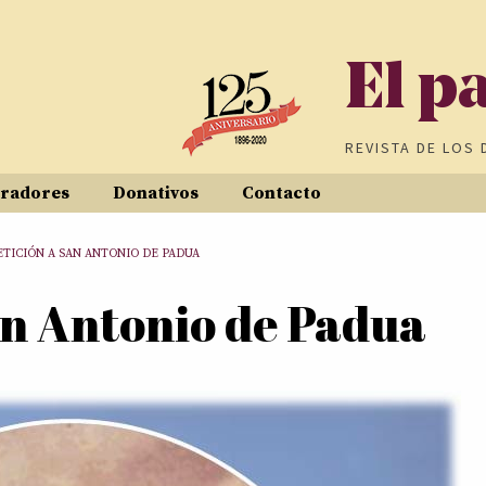
El p
REVISTA DE
LOS 
radores
Donativos
Contacto
ETICIÓN A SAN ANTONIO DE PADUA
an Antonio de Padua