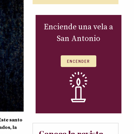
Enciende una vela a
San Antonio
ENCENDER
Este santo
ados, la
Conoce la revista