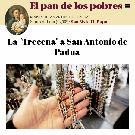
Pasar al contenido principal
El pan de los pobres
REVISTA DE
SAN ANTONIO DE PADUA
Santo del día (07/08):
San Sixto II. Papa
La "Trecena" a San Antonio de
Usted está aquí
Padua